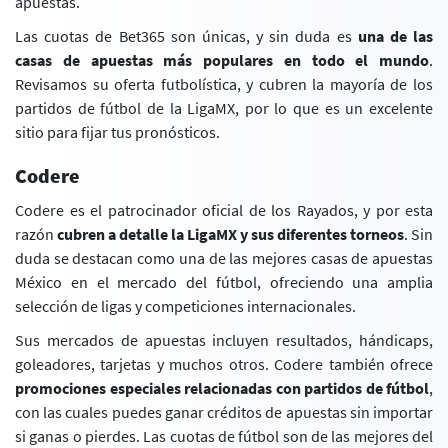
apuestas.
Las cuotas de Bet365 son únicas, y sin duda es
una de las
casas de apuestas más populares en todo el mundo
.
Revisamos su oferta futbolística, y cubren la mayoría de los
partidos de fútbol de la LigaMX, por lo que es un excelente
sitio para fijar tus pronósticos.
Codere
Codere es el patrocinador oficial de los Rayados, y por esta
razón
cubren a detalle la LigaMX y sus diferentes torneos
. Sin
duda se destacan como una de las mejores casas de apuestas
México en el mercado del fútbol, ofreciendo una amplia
selección de ligas y competiciones internacionales.
Sus mercados de apuestas incluyen resultados, hándicaps,
goleadores, tarjetas y muchos otros. Codere también ofrece
promociones especiales relacionadas con partidos de fútbol
,
con las cuales puedes ganar créditos de apuestas sin importar
si ganas o pierdes. Las cuotas de fútbol son de las mejores del