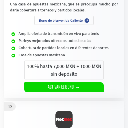
Una casa de apuestas mexicana, que se preocupa mucho por
darle cobertura a torneos y partidos locales.
Bono de bienvenida Caliente
Amplia oferta de transmisión en vivo para tenis
Parleys mejorados ofrecidos todos los días
Cobertura de partidos locales en diferentes deportes
Casa de apuestas mexicana
100% hasta 7,000 MXN + 1000 MXN
sin depósito
ACTIVAR EL BONO →