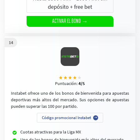
depósito + free bet
ACTIVAR EL BONO →
Puntuación:
4/5
Instabet ofrece uno de los bonos de bienvenida para apuestas
deportivas más altos del mercado. Sus opciones de apuestas
pueden superar las 100 por partido.
Código promocional Instabet
Cuotas atractivas para la Liga MX
Uno de los bonos de bienvenida más altos del mercado