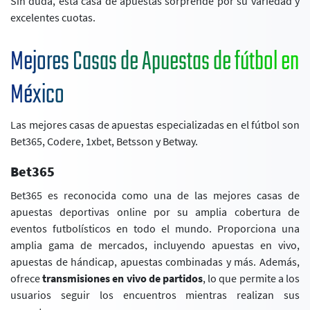
Sin duda, esta casa de apuestas sorprende por su variedad y
excelentes cuotas.
Mejores Casas de Apuestas de fútbol en
México
Las mejores casas de apuestas especializadas en el fútbol son
Bet365, Codere, 1xbet, Betsson y Betway.
Bet365
Bet365 es reconocida como una de las mejores casas de
apuestas deportivas online por su amplia cobertura de
eventos futbolísticos en todo el mundo. Proporciona una
amplia gama de mercados, incluyendo apuestas en vivo,
apuestas de hándicap, apuestas combinadas y más. Además,
ofrece
transmisiones en vivo de partidos
, lo que permite a los
usuarios seguir los encuentros mientras realizan sus