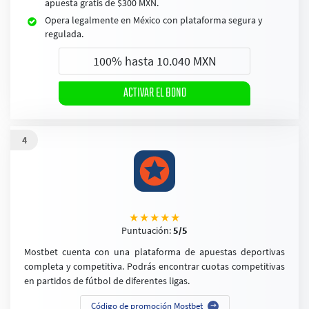
apuesta gratis de $300 MXN.
Opera legalmente en México con plataforma segura y
regulada.
100% hasta 10.040 MXN
ACTIVAR EL BONO
Puntuación:
5/5
Mostbet cuenta con una plataforma de apuestas deportivas
completa y competitiva. Podrás encontrar cuotas competitivas
en partidos de fútbol de diferentes ligas.
Código de promoción Mostbet