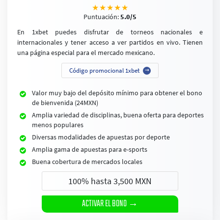
Puntuación:
5.0/5
En 1xbet puedes disfrutar de torneos nacionales e
internacionales y tener acceso a ver partidos en vivo. Tienen
una página especial para el mercado mexicano.
Código promocional 1xbet
Valor muy bajo del depósito mínimo para obtener el bono
de bienvenida (24MXN)
Amplia variedad de disciplinas, buena oferta para deportes
menos populares
Diversas modalidades de apuestas por deporte
Amplia gama de apuestas para e-sports
Buena cobertura de mercados locales
100% hasta 3,500 MXN
ACTIVAR EL BONO →