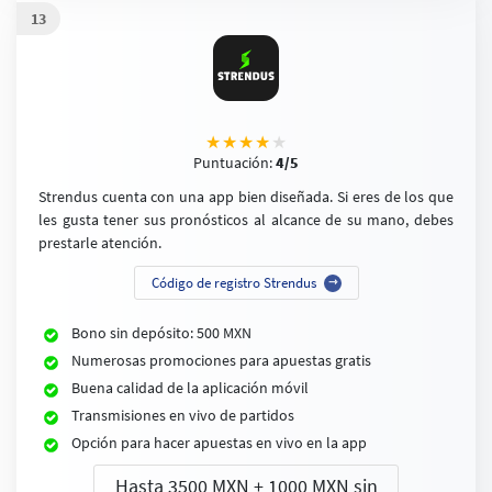
Puntuación:
4/5
Strendus cuenta con una app bien diseñada. Si eres de los que
les gusta tener sus pronósticos al alcance de su mano, debes
prestarle atención.
Código de registro Strendus
Bono sin depósito: 500 MXN
Numerosas promociones para apuestas gratis
Buena calidad de la aplicación móvil
Transmisiones en vivo de partidos
Opción para hacer apuestas en vivo en la app
Hasta 3500 MXN + 1000 MXN sin