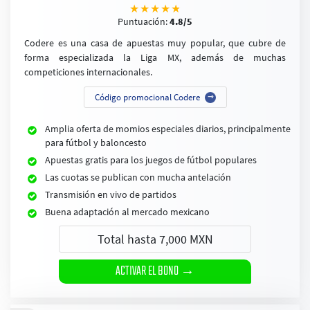
Puntuación:
4.8/5
Codere es una casa de apuestas muy popular, que cubre de
forma especializada la Liga MX, además de muchas
competiciones internacionales.
Código promocional Codere
Amplia oferta de momios especiales diarios, principalmente
para fútbol y baloncesto
Apuestas gratis para los juegos de fútbol populares
Las cuotas se publican con mucha antelación
Transmisión en vivo de partidos
Buena adaptación al mercado mexicano
Total hasta 7,000 MXN
ACTIVAR EL BONO →