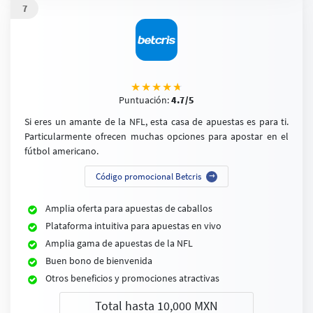
Puntuación:
4.7/5
Si eres un amante de la NFL, esta casa de apuestas es para ti.
Particularmente ofrecen muchas opciones para apostar en el
fútbol americano.
Código promocional Betcris
Amplia oferta para apuestas de caballos
Plataforma intuitiva para apuestas en vivo
Amplia gama de apuestas de la NFL
Buen bono de bienvenida
Otros beneficios y promociones atractivas
Total hasta 10,000 MXN