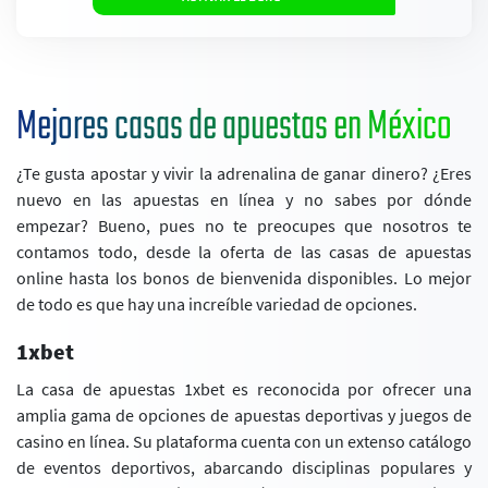
Mejores casas de apuestas en México
¿Te gusta apostar y vivir la adrenalina de ganar dinero? ¿Eres
nuevo en las apuestas en línea y no sabes por dónde
empezar? Bueno, pues no te preocupes que nosotros te
contamos todo, desde la oferta de las casas de apuestas
online hasta los bonos de bienvenida disponibles. Lo mejor
de todo es que hay una increíble variedad de opciones.
1xbet
La casa de apuestas 1xbet es reconocida por ofrecer una
amplia gama de opciones de apuestas deportivas y juegos de
casino en línea. Su plataforma cuenta con un extenso catálogo
de eventos deportivos, abarcando disciplinas populares y