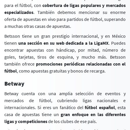
para el fútbol, con
cobertura de ligas populares y mercados
especializados
. También debemos mencionar su enorme
oferta de apuestas en vivo para partidos de fútbol, superando
a muchas otras casas de apuestas.
Betsson tiene un gran prestigio internacional, y en México
tienen
una sección en su web dedicada a la LigaMX
. Puedes
encontrar apuestas con hándicap, por mitad, número de
goles, tarjetas, tiros de esquina, y mucho más. Betsson
también ofrece
promociones periódicas relacionadas con el
fútbol
, como apuestas gratuitas y bonos de recarga.
Betway
Betway cuenta con una amplia selección de eventos y
mercados de fútbol, cubriendo ligas nacionales e
internacionales. Si eres un fanático del
fútbol español
, esta
casa de apuestas tiene un
gran enfoque en las diferentes
ligas y competiciones
de los clubes de ese país.