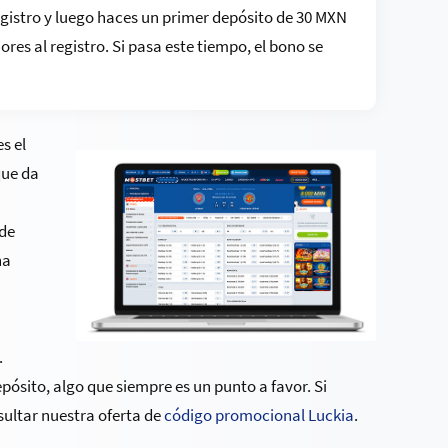
istro y luego haces un primer depósito de 30 MXN
res al registro. Si pasa este tiempo, el bono se
s el
que da
de
na
.
ósito, algo que siempre es un punto a favor. Si
sultar nuestra oferta de
código promocional Luckia
.