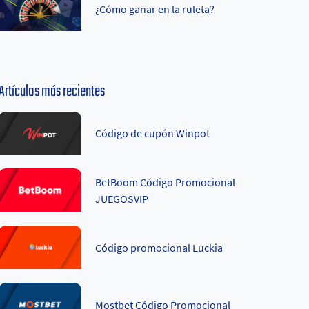
¿Cómo ganar en la ruleta?
Artículos más recientes
Código de cupón Winpot
BetBoom Código Promocional
JUEGOSVIP
Código promocional Luckia
Mostbet Código Promocional