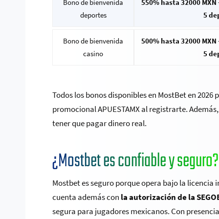
Bono de bienvenida
550% hasta 32000 MXN +
deportes
5 de
Bono de bienvenida
500% hasta 32000 MXN +
casino
5 de
Todos los bonos disponibles en MostBet en 2026 
promocional APUESTAMX al registrarte. Además, pu
tener que pagar dinero real.
¿Mostbet es confiable y seguro?
Mostbet es seguro porque opera bajo la licencia
cuenta además con
la autorización de la SEGO
segura para jugadores mexicanos. Con presencia