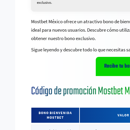
exclusivo.
Mostbet México ofrece un atractivo bono de bienv
ideal para nuevos usuarios. Descubre cómo utiliz
obtener nuestro bono exclusivo.
Sigue leyendo y descubre todo lo que necesitas s
Recibe tu b
Código de promoción Mostbet M
BONO BIENVENIDA
VALOR
MOSTBET