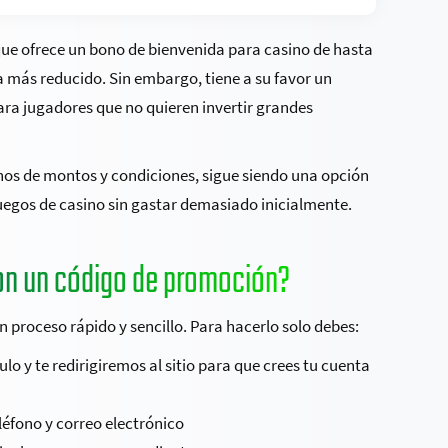
e ofrece un bono de bienvenida para casino de hasta
 más reducido. Sin embargo, tiene a su favor un
ara jugadores que no quieren invertir grandes
inos de montos y condiciones, sigue siendo una opción
uegos de casino sin gastar demasiado inicialmente.
on un código de promoción?
 proceso rápido y sencillo. Para hacerlo solo debes:
culo y te redirigiremos al sitio para que crees tu cuenta
léfono y correo electrónico