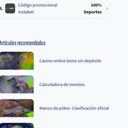
Código promocional
100%
Instabet
Deportes
Artículos recomendados
Casino online bono sin depósito
Calculadora de momios
Manos de póker. Clasificación oficial