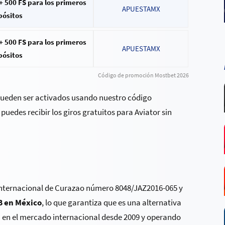
 500 FS para los primeros
APUESTAMX
pósitos
 500 FS para los primeros
APUESTAMX
pósitos
Código de promoción Mostbet 2026
pueden ser activados usando nuestro código
edes recibir los giros gratuitos para Aviator sin
 internacional de Curazao número 8048/JAZ2016-065 y
B en México
, lo que garantiza que es una alternativa
 en el mercado internacional desde 2009 y operando