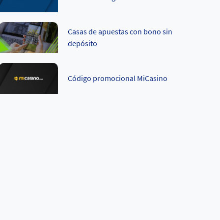
Casas de apuestas con bono sin
depósito
Código promocional MiCasino