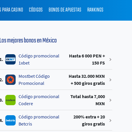
S PARA CASINO
CÓDIGOS
BONOS DE APUESTAS
RANKINGS
Los mejores bonos en México
Código promocional
Hasta 6 000 PEN +
1xbet
150 FS
Mostbet Código
Hasta 32.000 MXN
Promocional
+ 500 giros gratis
Código promocional
Total hasta 7,000
Codere
MXN
Código promocional
200% extra + 20
Betcris
giros gratis