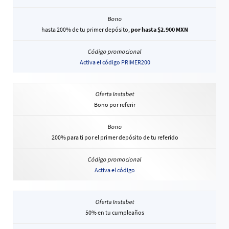
hasta 200% de tu primer depósito,
por hasta $2.900 MXN
Activa el código PRIMER200
Bono por referir
200% para ti por el primer depósito de tu referido
Activa el código
50% en tu cumpleaños