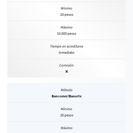
20 pesos
10.000 pesos
Inmediato
❌
Bancomer/Banorte
20 pesos