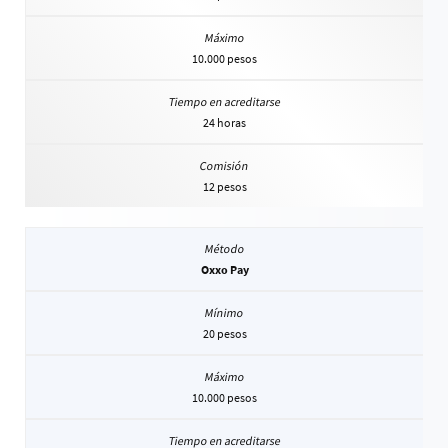
10.000 pesos
24 horas
12 pesos
Oxxo Pay
20 pesos
10.000 pesos