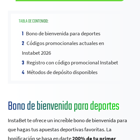
TABLA DE CONTENIDO:
Bono de bienvenida para deportes
Códigos promocionales actuales en
Instabet 2026
Registro con código promocional Instabet
Métodos de depósito disponibles
Bono de bienvenida para deportes
InstaBet te ofrece un increíble bono de bienvenida para
que hagas tus apuestas deportivas favoritas. La
bonificación se basa en darte
200% de tu primer