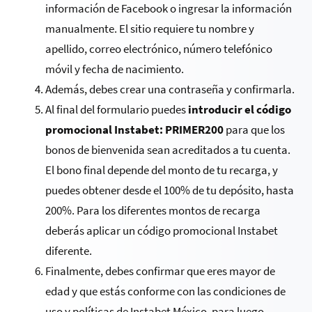
información de Facebook o ingresar la información
manualmente. El sitio requiere tu nombre y
apellido, correo electrónico, número telefónico
móvil y fecha de nacimiento.
Además, debes crear una contraseña y confirmarla.
Al final del formulario puedes
introducir el código
promocional Instabet: PRIMER200
para que los
bonos de bienvenida sean acreditados a tu cuenta.
El bono final depende del monto de tu recarga, y
puedes obtener desde el 100% de tu depósito, hasta
200%. Para los diferentes montos de recarga
deberás aplicar un código promocional Instabet
diferente.
Finalmente, debes confirmar que eres mayor de
edad y que estás conforme con las condiciones de
uso y políticas de Instabet México, para luego