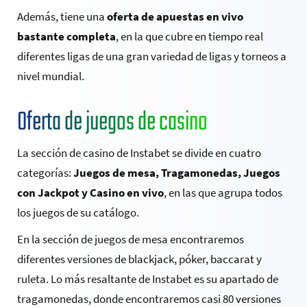
Además, tiene una
oferta de apuestas en vivo
bastante completa
, en la que cubre en tiempo real
diferentes ligas de una gran variedad de ligas y torneos a
nivel mundial.
Oferta de juegos de casino
La sección de casino de Instabet se divide en cuatro
categorías:
Juegos de mesa, Tragamonedas, Juegos
con Jackpot y Casino en vivo
, en las que agrupa todos
los juegos de su catálogo.
En la sección de juegos de mesa encontraremos
diferentes versiones de blackjack, póker, baccarat y
ruleta. Lo más resaltante de Instabet es su apartado de
tragamonedas, donde encontraremos casi 80 versiones