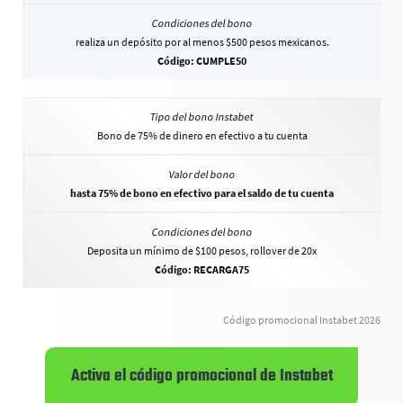
realiza un depósito por al menos $500 pesos mexicanos.
Código: CUMPLE50
Bono de 75% de dinero en efectivo a tu cuenta
hasta 75% de bono en efectivo para el saldo de tu cuenta
Deposita un mínimo de $100 pesos, rollover de 20x
Código: RECARGA75
Código promocional Instabet 2026
Activa el código promocional de Instabet