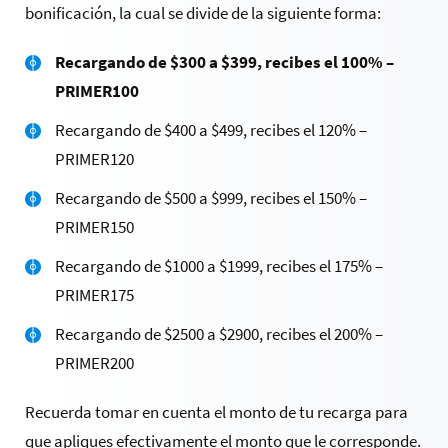
bonificación, la cual se divide de la siguiente forma:
Recargando de $300 a $399, recibes el 100% –
PRIMER100
Recargando de $400 a $499, recibes el 120% –
PRIMER120
Recargando de $500 a $999, recibes el 150% –
PRIMER150
Recargando de $1000 a $1999, recibes el 175% –
PRIMER175
Recargando de $2500 a $2900, recibes el 200% –
PRIMER200
Recuerda tomar en cuenta el monto de tu recarga para
que apliques efectivamente el monto que le corresponde.