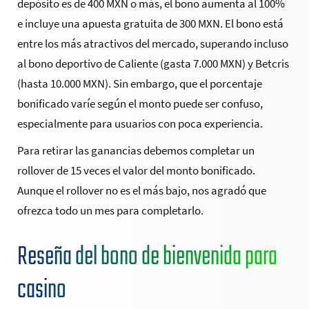
depósito es de 400 MXN o más, el bono aumenta al 100%
e incluye una apuesta gratuita de 300 MXN. El bono está
entre los más atractivos del mercado, superando incluso
al bono deportivo de Caliente (gasta 7.000 MXN) y Betcris
(hasta 10.000 MXN). Sin embargo, que el porcentaje
bonificado varíe según el monto puede ser confuso,
especialmente para usuarios con poca experiencia.
Para retirar las ganancias debemos completar un
rollover de 15 veces el valor del monto bonificado.
Aunque el rollover no es el más bajo, nos agradó que
ofrezca todo un mes para completarlo.
Reseña del bono de bienvenida para
casino