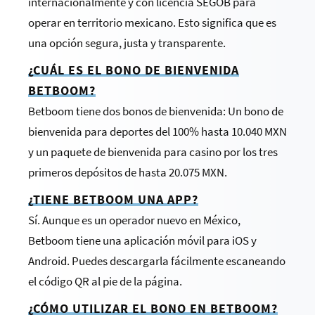
internacionalmente y con licencia SEGOB para
operar en territorio mexicano. Esto significa que es
una opción segura, justa y transparente.
¿CUÁL ES EL BONO DE BIENVENIDA
BETBOOM?
Betboom tiene dos bonos de bienvenida: Un bono de
bienvenida para deportes del 100% hasta 10.040 MXN
y un paquete de bienvenida para casino por los tres
primeros depósitos de hasta 20.075 MXN.
¿TIENE BETBOOM UNA APP?
Sí. Aunque es un operador nuevo en México,
Betboom tiene una aplicación móvil para iOS y
Android. Puedes descargarla fácilmente escaneando
el código QR al pie de la página.
¿CÓMO UTILIZAR EL BONO EN BETBOOM?