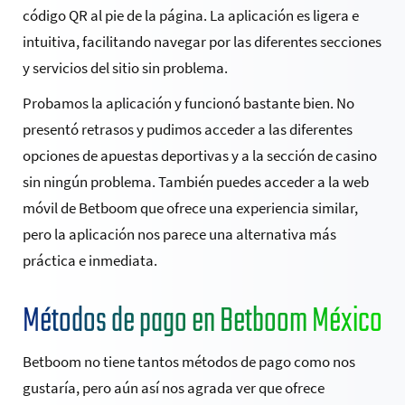
código QR al pie de la página. La aplicación es ligera e
intuitiva, facilitando navegar por las diferentes secciones
y servicios del sitio sin problema.
Probamos la aplicación y funcionó bastante bien. No
presentó retrasos y pudimos acceder a las diferentes
opciones de apuestas deportivas y a la sección de casino
sin ningún problema. También puedes acceder a la web
móvil de Betboom que ofrece una experiencia similar,
pero la aplicación nos parece una alternativa más
práctica e inmediata.
Métodos de pago en Betboom México
Betboom no tiene tantos métodos de pago como nos
gustaría, pero aún así nos agrada ver que ofrece