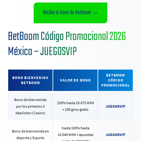
Recibe tu bono de Betboom →
BetBoom Código Promocional 2026
México – JUEGOSVIP
BETBOOM
BONO BIENVENIDA
VALOR DE BONO
CÓDIGO
BETBOOM
PROMOCIONAL
Bono de bienvenida
100% hasta 20.075 MXN
por los primeros 3
JUEGOSVIP
+ 100 giros gratis
depósitos (Casino)
hasta 100% hasta
Bono de bienvenida en
10.040 MXN + apuestas
JUEGOSVIP
deporte y Esports