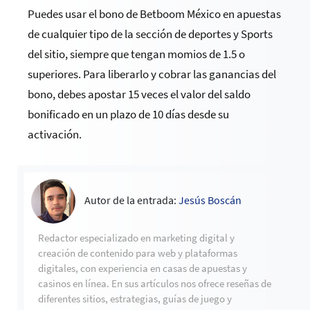
Puedes usar el bono de Betboom México en apuestas
de cualquier tipo de la sección de deportes y Sports
del sitio, siempre que tengan momios de 1.5 o
superiores. Para liberarlo y cobrar las ganancias del
bono, debes apostar 15 veces el valor del saldo
bonificado en un plazo de 10 días desde su
activación.
Autor de la entrada:
Jesús Boscán
Redactor especializado en marketing digital y
creación de contenido para web y plataformas
digitales, con experiencia en casas de apuestas y
casinos en línea. En sus artículos nos ofrece reseñas de
diferentes sitios, estrategias, guías de juego y