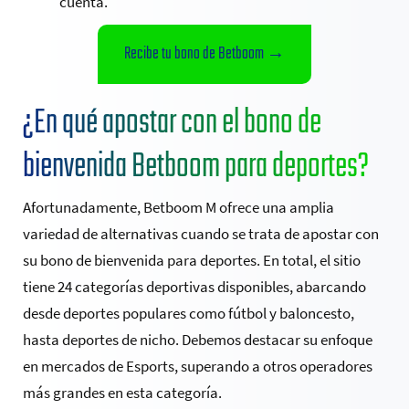
cuenta.
Recibe tu bono de Betboom →
¿En qué apostar con el bono de
bienvenida Betboom para deportes?
Afortunadamente, Betboom M ofrece una amplia
variedad de alternativas cuando se trata de apostar con
su bono de bienvenida para deportes. En total, el sitio
tiene 24 categorías deportivas disponibles, abarcando
desde deportes populares como fútbol y baloncesto,
hasta deportes de nicho. Debemos destacar su enfoque
en mercados de Esports, superando a otros operadores
más grandes en esta categoría.