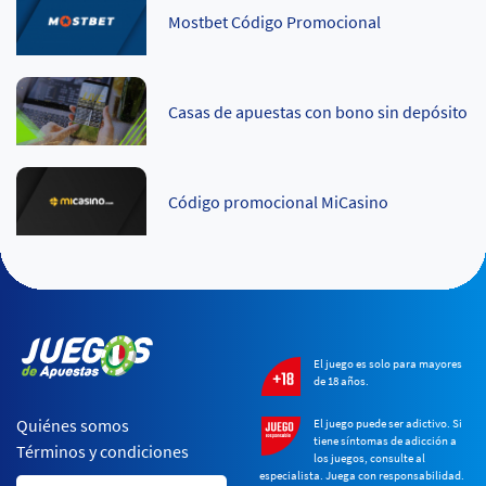
Mostbet Código Promocional
Casas de apuestas con bono sin depósito
Código promocional MiCasino
El juego es solo para mayores
de 18 años.
Quiénes somos
El juego puede ser adictivo. Si
tiene síntomas de adicción a
Términos y condiciones
los juegos, consulte al
especialista. Juega con responsabilidad.