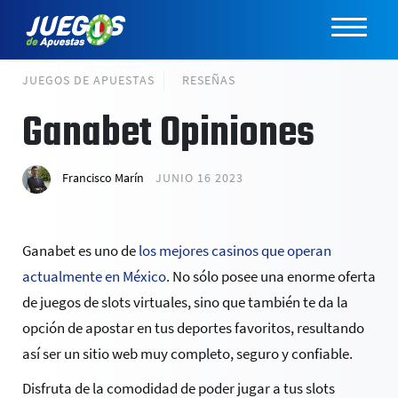
JUEGOS DE APUESTAS
RESEÑAS
Ganabet Opiniones
Francisco Marín
JUNIO 16 2023
Ganabet es uno de
los mejores casinos que operan
actualmente en México
. No sólo posee una enorme oferta
de juegos de slots virtuales, sino que también te da la
opción de apostar en tus deportes favoritos, resultando
así ser un sitio web muy completo, seguro y confiable.
Disfruta de la comodidad de poder jugar a tus slots