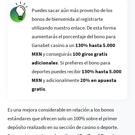
Puedes sacar aún más provecho de los
bonos de bienvenida al registrarte
utilizando nuestro enlace. De esta forma
aumentarás el porcentaje del bono para
Ganabet casino a un
130% hasta 5.000
MXN
y conseguirás
100 giros gratis
adicionales
. Si prefieres el bono para
deportes puedes recibir
130% hasta 5.000
MXN
y adicionalmente
20% en apuesta
gratis
.
Es una mejora considerable en relación a los bonos
estándares que ofrecen solo un 100% sobre el primer
depósito realizado en su sección de casino o deporte.