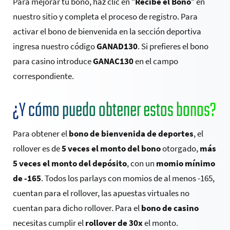
Para mejorar tu bono, haz clic en “
Recibe el Bono
” en
nuestro sitio y completa el proceso de registro. Para
activar el bono de bienvenida en la sección deportiva
ingresa nuestro código
GANAD130
. Si prefieres el bono
para casino introduce
GANAC130
en el campo
correspondiente.
¿Y cómo puedo obtener estos bonos?
Para obtener el
bono de bienvenida de deportes
, el
rollover es de
5 veces el monto del bono
otorgado,
más
5 veces el monto del depósito
, con un
momio mínimo
de -165
. Todos los parlays con momios de al menos -165,
cuentan para el rollover, las apuestas virtuales no
cuentan para dicho rollover. Para el
bono de casino
necesitas cumplir el
rollover de 30x
el monto.