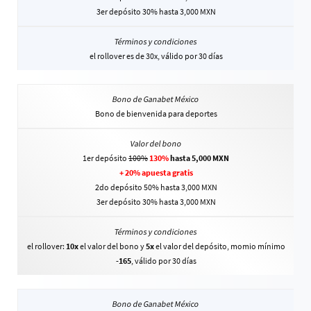
3er depósito 30% hasta 3,000 MXN
el rollover es de 30x, válido por 30 días
Bono de bienvenida para deportes
1er depósito
100%
130%
hasta 5,000 MXN
+ 20% apuesta gratis
2do depósito 50% hasta 3,000 MXN
3er depósito 30% hasta 3,000 MXN
el rollover:
10x
el valor del bono y
5x
el valor del depósito, momio mínimo
-165
, válido por 30 días