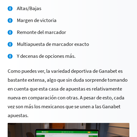
Altas/Bajas
Margen de victoria
Remonte del marcador
Multiapuesta de marcador exacto
Y decenas de opciones más.
Como puedes ver, la variedad deportiva de Ganabet es
bastante extensa, algo que sin duda sorprende tomando
en cuenta que esta casa de apuestas es relativamente
nueva en comparación con otras. A pesar de esto, cada
vez son más los mexicanos que se unen a las Ganabet
apuestas.