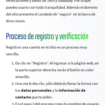
verificaciones y sellos SB Tech y Goddady. Por lo que
puedes usarlo con toda tranquilidad. Además el dominio
del sitio presenta el candado de “seguro” en la barra de
direcciones.
Proceso de registro y verificación
Registrar una cuenta en el sitio es un proceso muy
sencillo.
Da clic en “Registro”. Al ingresar a la página web, en
la parte superior derecha verás el botón en color
amarillo.
Una vez le des clic, sólo deberás llenar la forma con
tus
datos personales
y la
información de
contacto
que te piden.
En el paso 3 del proceso creas tu nombre de usuario