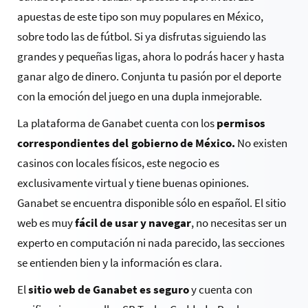
apuestas de este tipo son muy populares en México,
sobre todo las de fútbol. Si ya disfrutas siguiendo las
grandes y pequeñas ligas, ahora lo podrás hacer y hasta
ganar algo de dinero. Conjunta tu pasión por el deporte
con la emoción del juego en una dupla inmejorable.
La plataforma de Ganabet cuenta con los
permisos
correspondientes del gobierno de México.
No existen
casinos con locales físicos, este negocio es
exclusivamente virtual y tiene buenas opiniones.
Ganabet se encuentra disponible sólo en español. El sitio
web es muy
fácil de usar y navegar
, no necesitas ser un
experto en computación ni nada parecido, las secciones
se entienden bien y la información es clara.
El
sitio web de Ganabet es seguro
y cuenta con