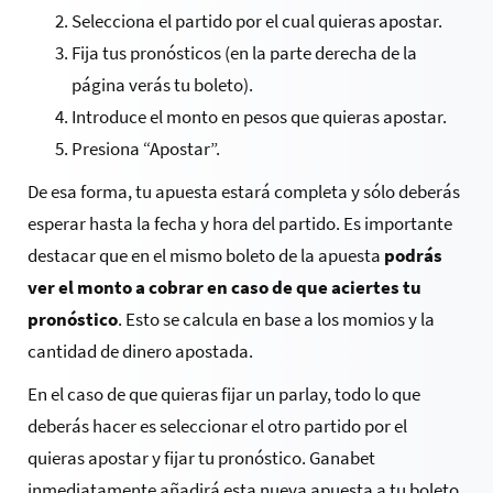
Selecciona el partido por el cual quieras apostar.
Fija tus pronósticos (en la parte derecha de la
página verás tu boleto).
Introduce el monto en pesos que quieras apostar.
Presiona “Apostar”.
De esa forma, tu apuesta estará completa y sólo deberás
esperar hasta la fecha y hora del partido. Es importante
destacar que en el mismo boleto de la apuesta
podrás
ver el monto a cobrar en caso de que aciertes tu
pronóstico
. Esto se calcula en base a los momios y la
cantidad de dinero apostada.
En el caso de que quieras fijar un parlay, todo lo que
deberás hacer es seleccionar el otro partido por el
quieras apostar y fijar tu pronóstico. Ganabet
inmediatamente añadirá esta nueva apuesta a tu boleto,