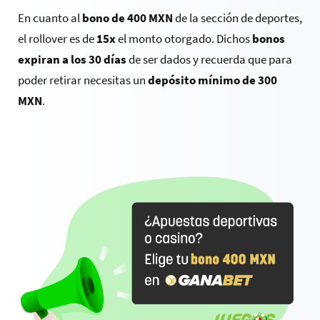
En cuanto al
bono de 400 MXN
de la sección de deportes,
el rollover es de
15x
el monto otorgado. Dichos
bonos
expiran a los 30 días
de ser dados y recuerda que para
poder retirar necesitas un
depósito mínimo de 300
MXN
.