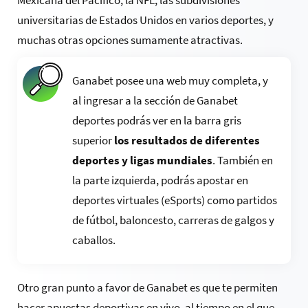
universitarias de Estados Unidos en varios deportes, y
muchas otras opciones sumamente atractivas.
Ganabet posee una web muy completa, y
al ingresar a la sección de Ganabet
deportes podrás ver en la barra gris
superior
los resultados de diferentes
deportes y ligas mundiales
. También en
la parte izquierda, podrás apostar en
deportes virtuales (eSports) como partidos
de fútbol, baloncesto, carreras de galgos y
caballos.
Otro gran punto a favor de Ganabet es que te permiten
hacer apuestas deportivas en vivo, al tiempo en el que