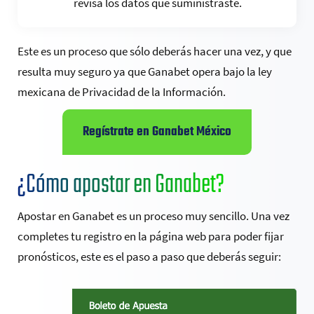
revisa los datos que suministraste.
Este es un proceso que sólo deberás hacer una vez, y que
resulta muy seguro ya que Ganabet opera bajo la ley
mexicana de Privacidad de la Información.
Regístrate en Ganabet México
¿Cómo apostar en Ganabet?
Apostar en Ganabet es un proceso muy sencillo. Una vez
completes tu registro en la página web para poder fijar
pronósticos, este es el paso a paso que deberás seguir: