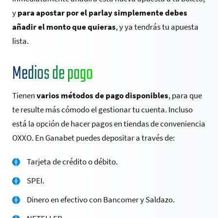
y
para apostar por el parlay simplemente debes
añadir el monto que quieras
, y ya tendrás tu apuesta
lista.
Medios de pago
Tienen
varios métodos de pago disponibles
, para que
te resulte más cómodo el gestionar tu cuenta. Incluso
está la opción de hacer pagos en tiendas de conveniencia
OXXO. En Ganabet puedes depositar a través de:
Tarjeta de crédito o débito.
SPEI.
Dinero en efectivo con Bancomer y Saldazo.