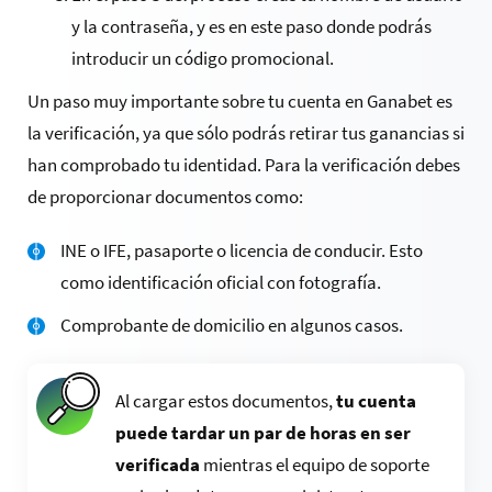
y la contraseña, y es en este paso donde podrás
introducir un código promocional.
Un paso muy importante sobre tu cuenta en Ganabet es
la verificación, ya que sólo podrás retirar tus ganancias si
han comprobado tu identidad. Para la verificación debes
de proporcionar documentos como:
INE o IFE, pasaporte o licencia de conducir. Esto
como identificación oficial con fotografía.
Comprobante de domicilio en algunos casos.
Al cargar estos documentos,
tu cuenta
puede tardar un par de horas en ser
verificada
mientras el equipo de soporte