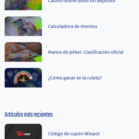
Casino online bono sin depósito
Calculadora de momios
Manos de póker. Clasificación oficial
¿Cómo ganar en la ruleta?
Artículos más recientes
Código de cupón Winpot