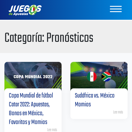
Categoría: Pronósticos
Copa Mundial de fútbol
Sudáfrica vs. México
Catar 2022: Apuestas,
Momios
Bonos en México,
Lee más
Favoritos y Momios
Lee más