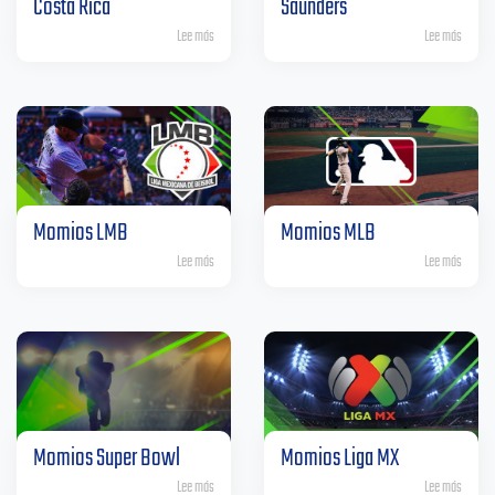
Costa Rica
Saunders
Lee más
Lee más
Momios LMB
Momios MLB
Lee más
Lee más
Momios Super Bowl
Momios Liga MX
Lee más
Lee más