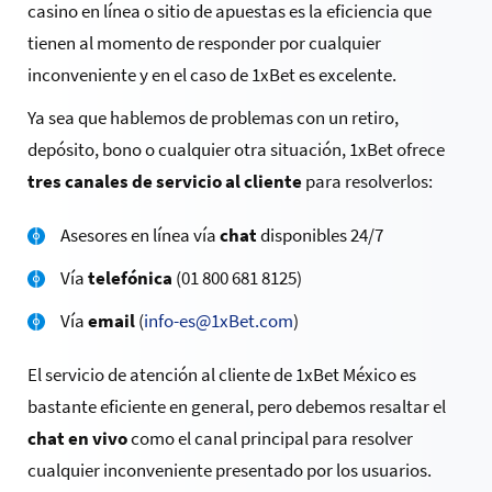
casino en línea o sitio de apuestas es la eficiencia que
tienen al momento de responder por cualquier
inconveniente y en el caso de 1xBet es excelente.
Ya sea que hablemos de problemas con un retiro,
depósito, bono o cualquier otra situación, 1xBet ofrece
tres canales de servicio al cliente
para resolverlos:
Asesores en línea vía
chat
disponibles 24/7
Vía
telefónica
(01 800 681 8125)
Vía
email
(
info-es@1xBet.com
)
El servicio de atención al cliente de 1xBet México es
bastante eficiente en general, pero debemos resaltar el
chat en vivo
como el canal principal para resolver
cualquier inconveniente presentado por los usuarios.