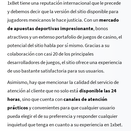
1xBet tiene una reputación internacional que le precede
y debemos decir que la versión del sitio disponible para
jugadores mexicanos le hace justicia. Con un
mercado
de apuestas deportivas impresionante
, bonos
atractivos y un extenso portafolio de juegos de casino, el
potencial del sitio habla por sí mismo. Gracias a su
colaboración con casi 20 de los principales
desarrolladores de juegos, el sitio ofrece una experiencia
de uso bastante satisfactoria para sus usuarios.
Asimismo, hay que mencionar la calidad del servicio de
atención al cliente que no solo está
disponible las 24
horas
, sino que cuenta con
canales de atención
prácticos
y convenientes para que cualquier usuario
pueda elegir el de su preferencia y responder cualquier
inquietud que tenga en cuanto a su experiencia en 1xbet.