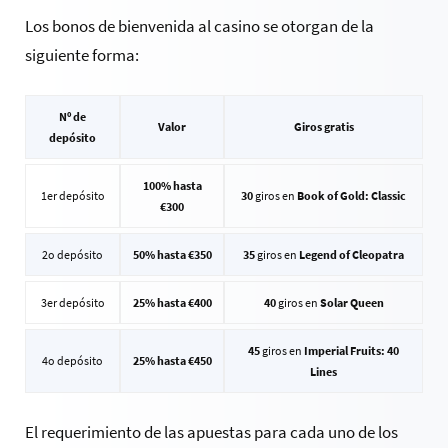
Los bonos de bienvenida al casino se otorgan de la
siguiente forma:
Nº de
Valor
Giros gratis
depósito
100% hasta
1er depósito
30
giros en
Book of Gold: Classic
€300
2o depósito
50% hasta €350
35
giros en
Legend of Cleopatra
3er depósito
25% hasta €400
40
giros en
Solar Queen
45
giros en
Imperial Fruits: 40
4o depósito
25% hasta €450
Lines
El requerimiento de las apuestas para cada uno de los