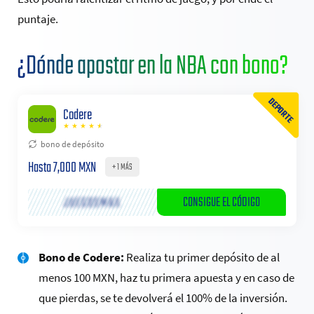
puntaje.
¿Dónde apostar en la NBA con bono?
DEPORTE
Codere
bono de depósito
Hasta 7,000 MXN
+ 1 MÁS
CONSIGUE EL CÓDIGO
JUEGOSMAX
Bono de Codere:
Realiza tu primer depósito de al
menos 100 MXN, haz tu primera apuesta y en caso de
que pierdas, se te devolverá el 100% de la inversión.