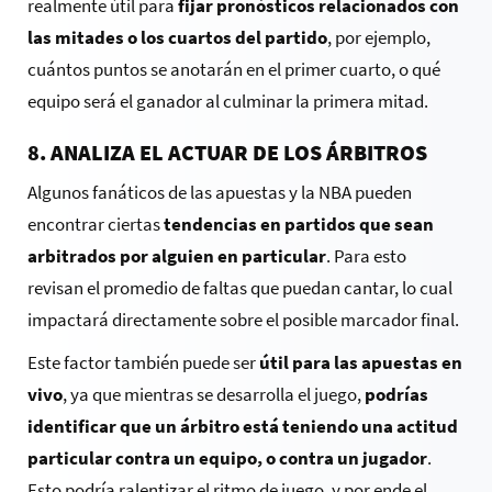
realmente útil para
fijar pronósticos relacionados con
las mitades o los cuartos del partido
, por ejemplo,
cuántos puntos se anotarán en el primer cuarto, o qué
equipo será el ganador al culminar la primera mitad.
8. ANALIZA EL ACTUAR DE LOS ÁRBITROS
Algunos fanáticos de las apuestas y la NBA pueden
encontrar ciertas
tendencias en partidos que sean
arbitrados por alguien en particular
. Para esto
revisan el promedio de faltas que puedan cantar, lo cual
impactará directamente sobre el posible marcador final.
Este factor también puede ser
útil para las apuestas en
vivo
, ya que mientras se desarrolla el juego,
podrías
identificar que un árbitro está teniendo una actitud
particular contra un equipo, o contra un jugador
.
Esto podría ralentizar el ritmo de juego, y por ende el