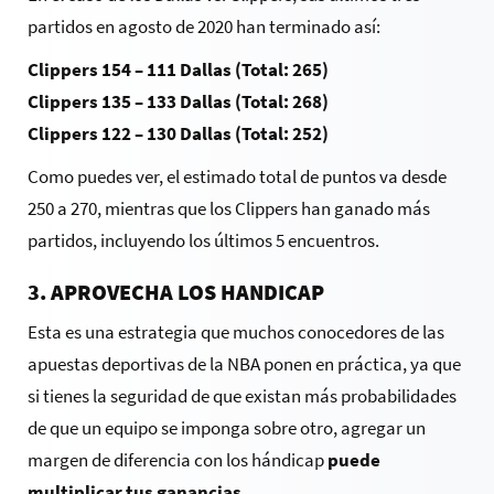
partidos en agosto de 2020 han terminado así:
Clippers 154 – 111 Dallas (Total: 265)
Clippers 135 – 133 Dallas (Total: 268)
Clippers 122 – 130 Dallas (Total: 252)
Como puedes ver, el estimado total de puntos va desde
250 a 270, mientras que los Clippers han ganado más
partidos, incluyendo los últimos 5 encuentros.
3. APROVECHA LOS HANDICAP
Esta es una estrategia que muchos conocedores de las
apuestas deportivas de la NBA ponen en práctica, ya que
si tienes la seguridad de que existan más probabilidades
de que un equipo se imponga sobre otro, agregar un
margen de diferencia con los hándicap
puede
multiplicar tus ganancias
.