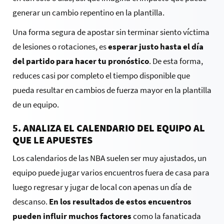
generar un cambio repentino en la plantilla.
Una forma segura de apostar sin terminar siento víctima
de lesiones o rotaciones, es
esperar justo hasta el día
del partido para hacer tu pronóstico
. De esta forma,
reduces casi por completo el tiempo disponible que
pueda resultar en cambios de fuerza mayor en la plantilla
de un equipo.
5. ANALIZA EL CALENDARIO DEL EQUIPO AL
QUE LE APUESTES
Los calendarios de las NBA suelen ser muy ajustados, un
equipo puede jugar varios encuentros fuera de casa para
luego regresar y jugar de local con apenas un día de
descanso.
En los resultados de estos encuentros
pueden influir muchos factores
como la fanaticada