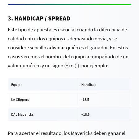
3. HANDICAP / SPREAD
Este tipo de apuesta es esencial cuando la diferencia de
calidad entre dos equipos es demasiado obvia, y se
considere sencillo adivinar quién es el ganador. En estos
casos veremos el nombre del equipo acompañado de un
valor numérico y un signo (+) o (-), por ejemplo:
Equipo
Handicap
LA Clippers
-18.5
DAL Mavericks
+18.5
Para acertar el resultado, los Mavericks deben ganar el