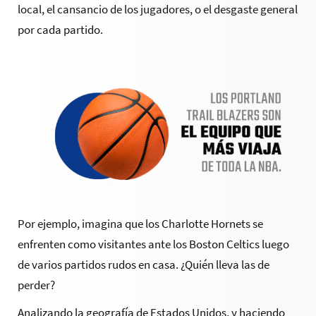
local, el cansancio de los jugadores, o el desgaste general
por cada partido.
Por ejemplo, imagina que los Charlotte Hornets se
enfrenten como visitantes ante los Boston Celtics luego
de varios partidos rudos en casa. ¿Quién lleva las de
perder?
Analizando la geografía de Estados Unidos, y haciendo