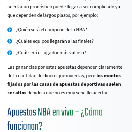
acertar un pronóstico puede llegar a ser complicado ya
que dependen de largos plazos, por ejemplo:
¿Quién será el campeón de la NBA?
¿Cuáles equipos llegarán a las finales?
¿Cuál será el jugador más valioso?
Las ganancias por estas apuestas dependen claramente
de la cantidad de dinero que inviertas, pero
los montos
fijados por las casas de apuestas deportivas suelen
ser altos
debido a que no es muy sencillo acertar.
Apuestas NBA en vivo – ¿Cómo
funcionan?