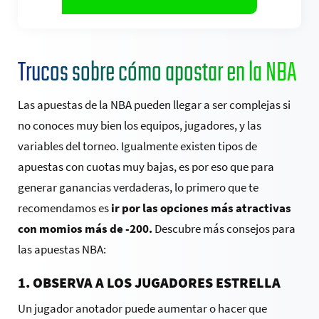
Trucos sobre cómo apostar en la NBA
Las apuestas de la NBA pueden llegar a ser complejas si
no conoces muy bien los equipos, jugadores, y las
variables del torneo. Igualmente existen tipos de
apuestas con cuotas muy bajas, es por eso que para
generar ganancias verdaderas, lo primero que te
recomendamos es
ir por las opciones más atractivas
con momios más de -200.
Descubre más consejos para
las apuestas NBA:
1. OBSERVA A LOS JUGADORES ESTRELLA
Un jugador anotador puede aumentar o hacer que