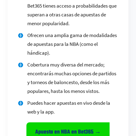
Bet365 tienes acceso a probabilidades que
superan a otras casas de apuestas de
menor popularidad.
Ofrecen una amplia gama de modalidades
de apuestas para la NBA (como el
hándicap).
Cobertura muy diversa del mercado;
encontrarás muchas opciones de partidos
y torneos de baloncesto, desde los más
populares, hasta los menos vistos.
Puedes hacer apuestas en vivo desde la
web y la app.
Apuesta en NBA en Bet365 →