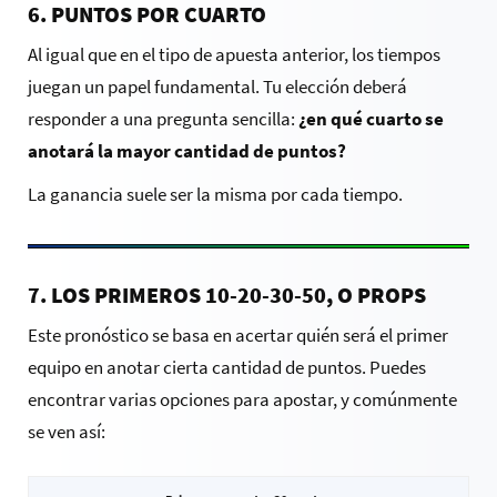
6. PUNTOS POR CUARTO
Al igual que en el tipo de apuesta anterior, los tiempos
juegan un papel fundamental. Tu elección deberá
responder a una pregunta sencilla:
¿en qué cuarto se
anotará la mayor cantidad de puntos?
La ganancia suele ser la misma por cada tiempo.
7. LOS PRIMEROS 10-20-30-50, O PROPS
Este pronóstico se basa en acertar quién será el primer
equipo en anotar cierta cantidad de puntos. Puedes
encontrar varias opciones para apostar, y comúnmente
se ven así: