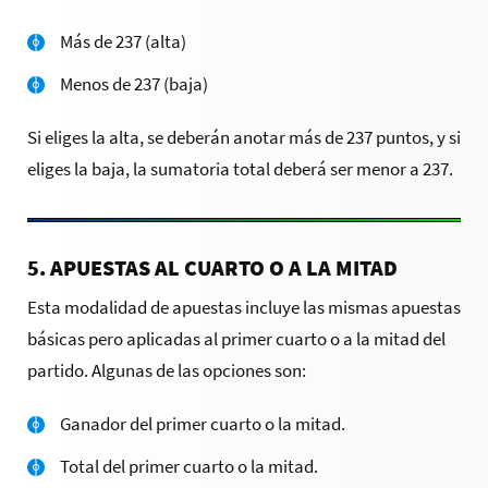
Más de 237 (alta)
Menos de 237 (baja)
Si eliges la alta, se deberán anotar más de 237 puntos, y si
eliges la baja, la sumatoria total deberá ser menor a 237.
5. APUESTAS AL CUARTO O A LA MITAD
Esta modalidad de apuestas incluye las mismas apuestas
básicas pero aplicadas al primer cuarto o a la mitad del
partido. Algunas de las opciones son:
Ganador del primer cuarto o la mitad.
Total del primer cuarto o la mitad.