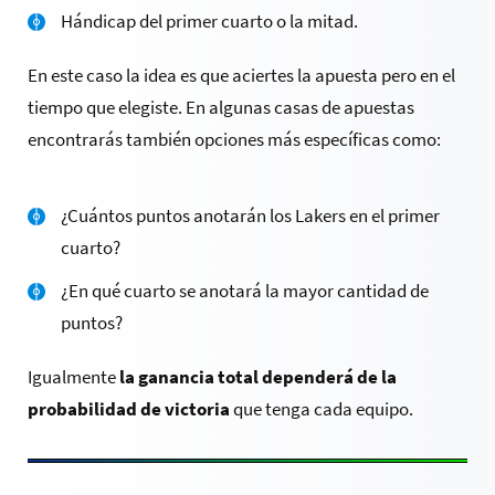
Hándicap del primer cuarto o la mitad.
En este caso la idea es que aciertes la apuesta pero en el
tiempo que elegiste. En algunas casas de apuestas
encontrarás también opciones más específicas como:
¿Cuántos puntos anotarán los Lakers en el primer
cuarto?
¿En qué cuarto se anotará la mayor cantidad de
puntos?
Igualmente
la ganancia total dependerá de la
probabilidad de victoria
que tenga cada equipo.