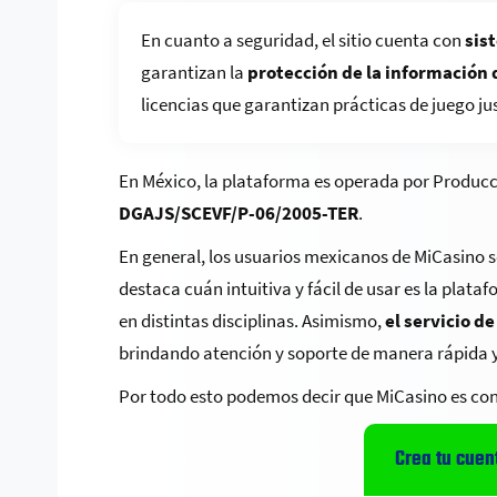
En cuanto a seguridad, el sitio cuenta con
sis
garantizan la
protección de la información 
licencias que garantizan prácticas de juego ju
En México, la plataforma es operada por Producci
DGAJS/SCEVF/P-06/2005-TER
.
En general, los usuarios mexicanos de MiCasino s
destaca cuán intuitiva y fácil de usar es la plat
en distintas disciplinas. Asimismo,
el servicio d
brindando atención y soporte de manera rápida y
Por todo esto podemos decir que MiCasino es con
Crea tu cue