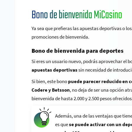
Bono de bienvenida MiCasino
Ya sea que prefieras las apuestas deportivas o lo
promociones de bienvenida.
Bono de bienvenida para deportes
Si eres un usuario nuevo, podrás aprovechar el 
apuestas deportivas
sin necesidad de introduc
Si bien, este bono
puede parecer reducido en c
Codere y Betsson
, no deja de ser una opción a
bienvenida de hasta 2.000 y 2.500 pesos ofrecidos
Además, una de las ventajas que tien
es que
se puede activar con un de