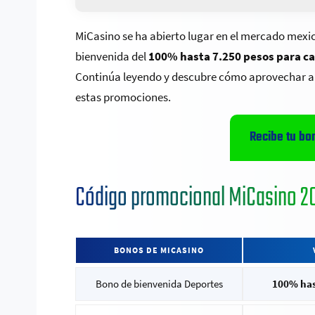
MiCasino se ha abierto lugar en el mercado mexic
bienvenida del
100% hasta 7.250 pesos para c
Continúa leyendo y descubre cómo aprovechar al
estas promociones.
Recibe tu b
Código promocional MiCasino 2
BONOS DE MICASINO
Bono de bienvenida Deportes
100% has