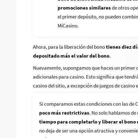
promociones similares
de otros ope
el primer depósito, no pueden combin
MiCasino.
Ahora, para la liberación del bono
tienes diez d
depositado más el valor del bono
.
Nuevamente, supongamos que haces un primer dep
adicionales para casino. Esto significa que tendr
casino del sitio, a excepción de juegos de casino 
Si comparamos estas condiciones con las de C
poco más restrictivas
. No solo hablamos de 
tiempo para completarlo y liberar el bono
no deja de ser una opción atractiva y conveni