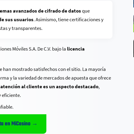
temas avanzados de cifrado de datos
que
de sus usuarios
. Asimismo, tiene certificaciones y
stas y transparentes.
ones Móviles S.A. De C.V. bajo la
licencia
e han mostrado satisfechos con el sitio. La mayoría
aforma y la variedad de mercados de apuesta que ofrece
e atención al cliente es un aspecto destacado
,
 eficiente.
fiable.
nta en MiCasino →