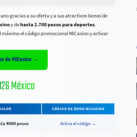
ano gracias a su oferta y a sus atractivos bonos de
asino
y de
hasta 2.700 pesos para deportes
.
 máximo el código promocional MiCasino y activar
ono de MiCasino →
026 México
VALOR
CÓDIGO DE BONO MICASINO
ta 4000 pesos
Activa el código →