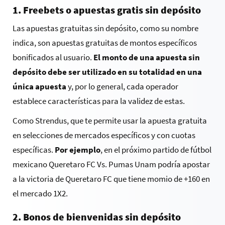
1. Freebets o apuestas gratis sin depósito
Las apuestas gratuitas sin depósito, como su nombre
indica, son apuestas gratuitas de montos específicos
bonificados al usuario.
El monto de una apuesta sin
depósito debe ser utilizado en su totalidad en una
única apuesta
y, por lo general, cada operador
establece características para la validez de estas.
Como Strendus, que te permite usar la apuesta gratuita
en selecciones de mercados específicos y con cuotas
específicas.
Por ejemplo
, en el próximo partido de fútbol
mexicano Queretaro FC Vs. Pumas Unam podría apostar
a la victoria de Queretaro FC que tiene momio de +160 en
el mercado 1X2.
2. Bonos de bienvenidas sin depósito