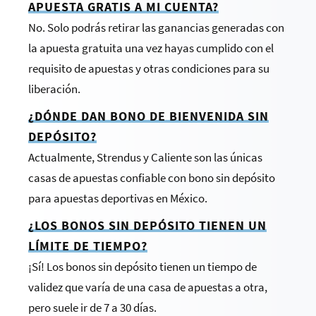
APUESTA GRATIS A MI CUENTA?
No. Solo podrás retirar las ganancias generadas con
la apuesta gratuita una vez hayas cumplido con el
requisito de apuestas y otras condiciones para su
liberación.
¿DÓNDE DAN BONO DE BIENVENIDA SIN
DEPÓSITO?
Actualmente, Strendus y Caliente son las únicas
casas de apuestas confiable con bono sin depósito
para apuestas deportivas en México.
¿LOS BONOS SIN DEPÓSITO TIENEN UN
LÍMITE DE TIEMPO?
¡Sí! Los bonos sin depósito tienen un tiempo de
validez que varía de una casa de apuestas a otra,
pero suele ir de 7 a 30 días.