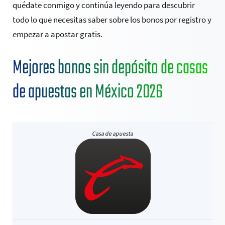
quédate conmigo y continúa leyendo para descubrir
todo lo que necesitas saber sobre los bonos por registro y
empezar a apostar gratis.
Mejores bonos sin depósito de casas
de apuestas en México 2026