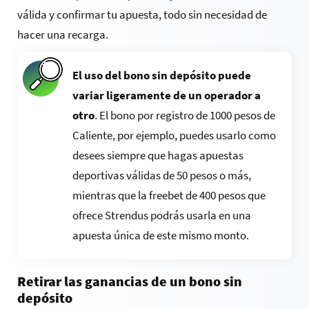
válida y confirmar tu apuesta, todo sin necesidad de
hacer una recarga.
El uso del bono sin depósito puede
variar ligeramente de un operador a
otro
. El bono por registro de 1000 pesos de
Caliente, por ejemplo, puedes usarlo como
desees siempre que hagas apuestas
deportivas válidas de 50 pesos o más,
mientras que la freebet de 400 pesos que
ofrece Strendus podrás usarla en una
apuesta única de este mismo monto.
Retirar las ganancias de un bono sin
depósito