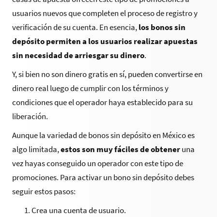
usuarios nuevos que completen el proceso de registro y
verificación de su cuenta. En esencia,
los bonos sin
depósito permiten a los usuarios realizar apuestas
sin necesidad de arriesgar su dinero
.
Y, si bien no son dinero gratis en sí, pueden convertirse en
dinero real luego de cumplir con los términos y
condiciones que el operador haya establecido para su
liberación.
Aunque la variedad de bonos sin depósito en México es
algo limitada,
estos son muy fáciles de obtener
una
vez hayas conseguido un operador con este tipo de
promociones. Para activar un bono sin depósito debes
seguir estos pasos:
Crea una cuenta de usuario.