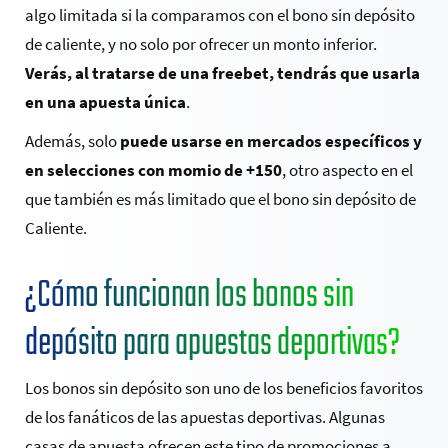
algo limitada si la comparamos con el bono sin depósito
de caliente, y no solo por ofrecer un monto inferior.
Verás, al tratarse de una freebet, tendrás que usarla
en una apuesta única
.
Además, solo
puede usarse en mercados específicos y
en selecciones con momio de +150
, otro aspecto en el
que también es más limitado que el bono sin depósito de
Caliente.
¿Cómo funcionan los bonos sin
depósito para apuestas deportivas?
Los bonos sin depósito son uno de los beneficios favoritos
de los fanáticos de las apuestas deportivas. Algunas
casas de apuesta ofrecen este tipo de promociones a