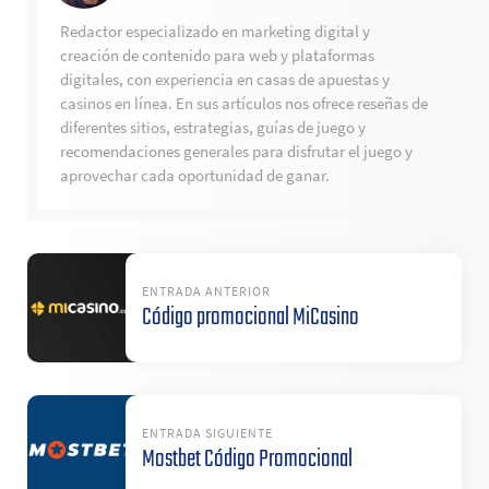
Redactor especializado en marketing digital y
creación de contenido para web y plataformas
digitales, con experiencia en casas de apuestas y
casinos en línea. En sus artículos nos ofrece reseñas de
diferentes sitios, estrategias, guías de juego y
recomendaciones generales para disfrutar el juego y
aprovechar cada oportunidad de ganar.
ENTRADA ANTERIOR
Código promocional MiCasino
ENTRADA SIGUIENTE
Mostbet Código Promocional