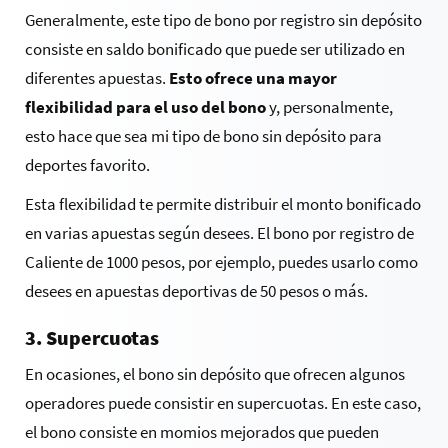
Generalmente, este tipo de bono por registro sin depósito
consiste en saldo bonificado que puede ser utilizado en
diferentes apuestas.
Esto ofrece una mayor
flexibilidad para el uso del bono
y, personalmente,
esto hace que sea mi tipo de bono sin depósito para
deportes favorito.
Esta flexibilidad te permite distribuir el monto bonificado
en varias apuestas según desees. El bono por registro de
Caliente de 1000 pesos, por ejemplo, puedes usarlo como
desees en apuestas deportivas de 50 pesos o más.
3. Supercuotas
En ocasiones, el bono sin depósito que ofrecen algunos
operadores puede consistir en supercuotas. En este caso,
el bono consiste en momios mejorados que pueden