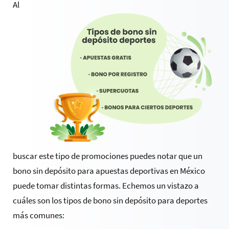
Al
buscar este tipo de promociones puedes notar que un
bono sin depósito para apuestas deportivas en México
puede tomar distintas formas. Echemos un vistazo a
cuáles son los tipos de bono sin depósito para deportes
más comunes: