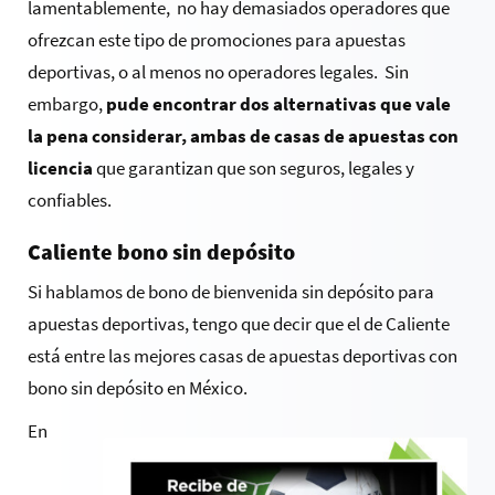
lamentablemente, no hay demasiados operadores que
ofrezcan este tipo de promociones para apuestas
deportivas, o al menos no operadores legales. Sin
embargo,
pude encontrar dos alternativas que vale
la pena considerar, ambas de casas de apuestas con
licencia
que garantizan que son seguros, legales y
confiables.
Caliente bono sin depósito
Si hablamos de bono de bienvenida sin depósito para
apuestas deportivas, tengo que decir que el de Caliente
está entre las mejores casas de apuestas deportivas con
bono sin depósito en México.
En