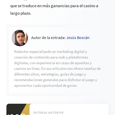
que se traduce en más ganancias para el casino a
largo plazo.
Autor de la entrada:
Jesús Boscán
Redactor especializado en marketing digital y
creación de contenido para web y plataformas
digitales, con experiencia en casas de apuestas y
casinos en línea. En sus artículos nos ofrece reseñas de
diferentes sitios, estrategias, guías de juego y
recomendaciones generales para disfrutar el juego y
aprovechar cada oportunidad de ganar.
ENTRADA ANTERIOR