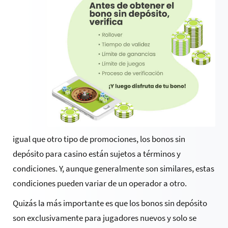
igual que otro tipo de promociones, los bonos sin
depósito para casino están sujetos a términos y
condiciones. Y, aunque generalmente son similares, estas
condiciones pueden variar de un operador a otro.
Quizás la más importante es que los bonos sin depósito
son exclusivamente para jugadores nuevos y solo se