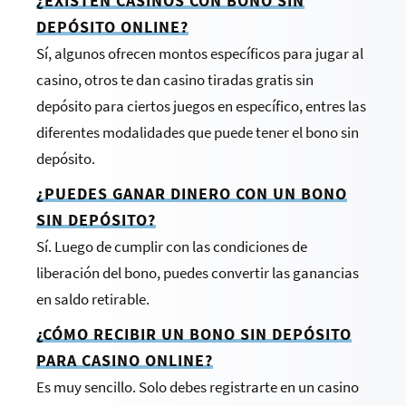
¿EXISTEN CASINOS CON BONO SIN
DEPÓSITO ONLINE?
Sí, algunos ofrecen montos específicos para jugar al
casino, otros te dan casino tiradas gratis sin
depósito para ciertos juegos en específico, entres las
diferentes modalidades que puede tener el bono sin
depósito.
¿PUEDES GANAR DINERO CON UN BONO
SIN DEPÓSITO?
Sí. Luego de cumplir con las condiciones de
liberación del bono, puedes convertir las ganancias
en saldo retirable.
¿CÓMO RECIBIR UN BONO SIN DEPÓSITO
PARA CASINO ONLINE?
Es muy sencillo. Solo debes registrarte en un casino