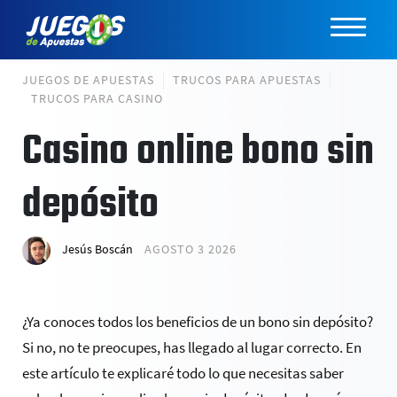
JUEGOS DE APUESTAS
TRUCOS PARA APUESTAS
TRUCOS PARA CASINO
Casino online bono sin
depósito
Jesús Boscán
AGOSTO 3 2026
¿Ya conoces todos los beneficios de un bono sin depósito?
Si no, no te preocupes, has llegado al lugar correcto. En
este artículo te explicaré todo lo que necesitas saber