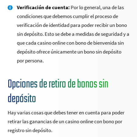
Verificación de cuenta:
Por lo general, una de las
condiciones que debemos cumplir el proceso de
verificación de identidad para poder recibir un bono
sin depósito. Esto se debe a medidas de seguridad y a
que cada casino online con bono de bienvenida sin
depósito ofrece únicamente un bono sin depósito
por persona.
Opciones de retiro de bonos sin
depósito
Hay varias cosas que debes tener en cuenta para poder
retirar las ganancias de un casino online con bono por
registro sin depósito.