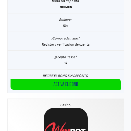
700 MXN
50x
Registro y verificación de cuenta
Sí
ACTIVA EL BONO