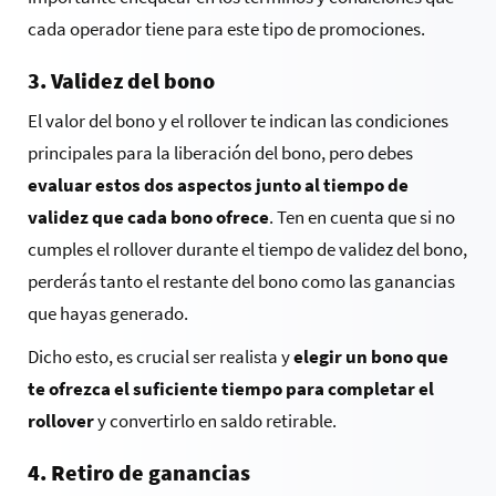
cada operador tiene para este tipo de promociones.
3. Validez del bono
El valor del bono y el rollover te indican las condiciones
principales para la liberación del bono, pero debes
evaluar estos dos aspectos junto al tiempo de
validez que cada bono ofrece
. Ten en cuenta que si no
cumples el rollover durante el tiempo de validez del bono,
perderás tanto el restante del bono como las ganancias
que hayas generado.
Dicho esto, es crucial ser realista y
elegir un bono que
te ofrezca el suficiente tiempo para completar el
rollover
y convertirlo en saldo retirable.
4. Retiro de ganancias