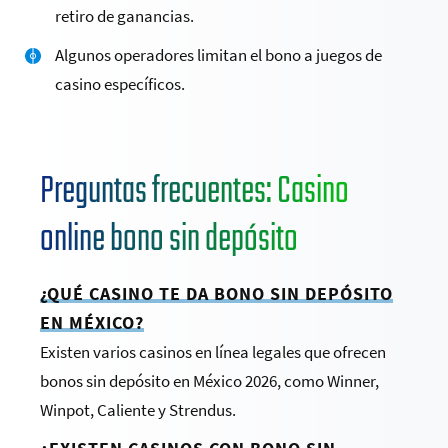
retiro de ganancias.
Algunos operadores limitan el bono a juegos de
casino específicos.
Preguntas frecuentes: Casino
online bono sin depósito
¿QUÉ CASINO TE DA BONO SIN DEPÓSITO
EN MÉXICO?
Existen varios casinos en línea legales que ofrecen
bonos sin depósito en México 2026, como Winner,
Winpot, Caliente y Strendus.