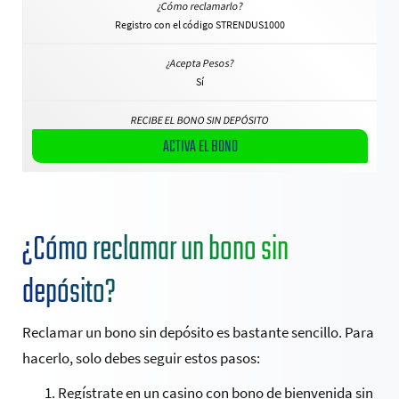
Registro con el código STRENDUS1000
Sí
ACTIVA EL BONO
¿Cómo reclamar un bono sin
depósito?
Reclamar un bono sin depósito es bastante sencillo. Para
hacerlo, solo debes seguir estos pasos:
Regístrate en un casino con bono de bienvenida sin