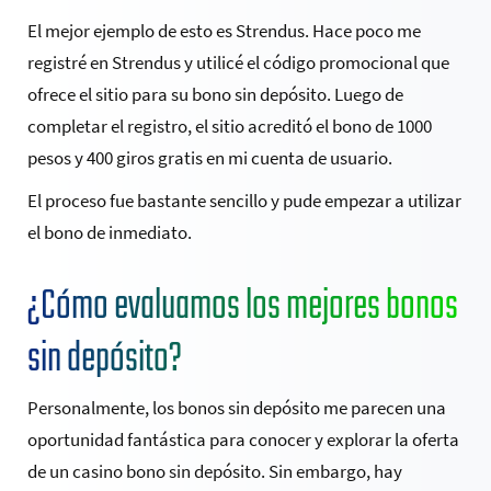
El mejor ejemplo de esto es Strendus. Hace poco me
registré en Strendus y utilicé el código promocional que
ofrece el sitio para su bono sin depósito. Luego de
completar el registro, el sitio acreditó el bono de 1000
pesos y 400 giros gratis en mi cuenta de usuario.
El proceso fue bastante sencillo y pude empezar a utilizar
el bono de inmediato.
¿Cómo evaluamos los mejores bonos
sin depósito?
Personalmente, los bonos sin depósito me parecen una
oportunidad fantástica para conocer y explorar la oferta
de un casino bono sin depósito. Sin embargo, hay