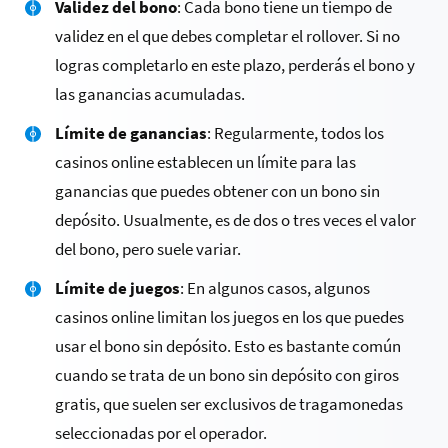
Validez del bono
: Cada bono tiene un tiempo de
validez en el que debes completar el rollover. Si no
logras completarlo en este plazo, perderás el bono y
las ganancias acumuladas.
Límite de ganancias
: Regularmente, todos los
casinos online establecen un límite para las
ganancias que puedes obtener con un bono sin
depósito. Usualmente, es de dos o tres veces el valor
del bono, pero suele variar.
Límite de juegos
: En algunos casos, algunos
casinos online limitan los juegos en los que puedes
usar el bono sin depósito. Esto es bastante común
cuando se trata de un bono sin depósito con giros
gratis, que suelen ser exclusivos de tragamonedas
seleccionadas por el operador.