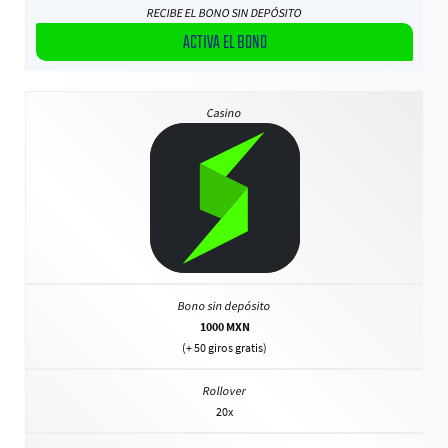
ACTIVA EL BONO
1000 MXN
(+ 50 giros gratis)
20x