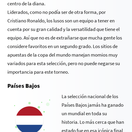
centro de la diana.
Liderados, como no podía ser de otra forma, por
Cristiano Ronaldo, los lusos son un equipo a tener en
cuenta por su gran calidad y la versatilidad que tiene el
equipo. Así que no es de extrañarse que mucha gente los
considere favoritos en un segundo grado. Los sitios de
apuestas de la copa del mundo manejan momios muy
variados para esta selección, pero no puede negarse su
importancia para este torneo.
Países Bajos
La selección nacional de los
Países Bajos jamás ha ganado
un mundial en toda su
historia. Lo más cerca que han
estado fue en esa icónica final