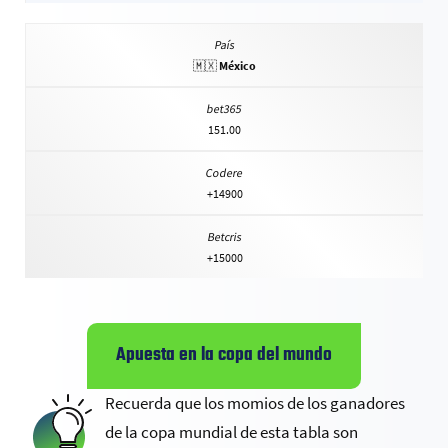
🇲🇽
México
151.00
+14900
+15000
Apuesta en la copa del mundo
Recuerda que los momios de los ganadores
de la copa mundial de esta tabla son