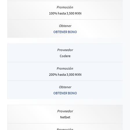
100% hasta 3,500 MXN
OBTENER BONO
Codere
200% hasta 3,000 MXN
OBTENER BONO
Netbet