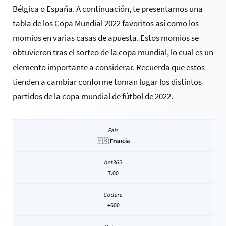
Bélgica o España. A continuación, te presentamos una
tabla de los Copa Mundial 2022 favoritos así como los
momios en varias casas de apuesta. Estos momios se
obtuvieron tras el sorteo de la copa mundial, lo cual es un
elemento importante a considerar. Recuerda que estos
tienden a cambiar conforme toman lugar los distintos
partidos de la copa mundial de fútbol de 2022.
🇫🇷
Francia
7.00
+600