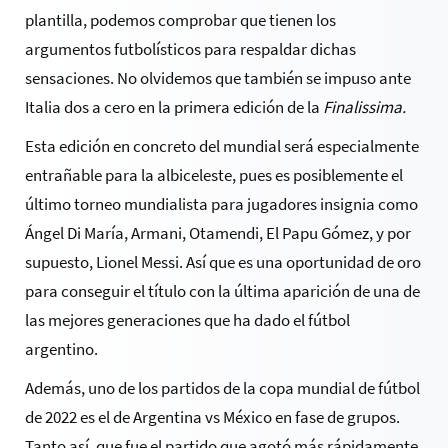
plantilla, podemos comprobar que tienen los
argumentos futbolísticos para respaldar dichas
sensaciones. No olvidemos que también se impuso ante
Italia dos a cero en la primera edición de la
Finalissima.
Esta edición en concreto del mundial será especialmente
entrañable para la albiceleste, pues es posiblemente el
último torneo mundialista para jugadores insignia como
Ángel Di María, Armani, Otamendi, El Papu Gómez, y por
supuesto, Lionel Messi. Así que es una oportunidad de oro
para conseguir el título con la última aparición de una de
las mejores generaciones que ha dado el fútbol
argentino.
Además, uno de los partidos de la copa mundial de fútbol
de 2022 es el de Argentina vs México en fase de grupos.
Tanto así, que fue el partido que agotó más rápidamente