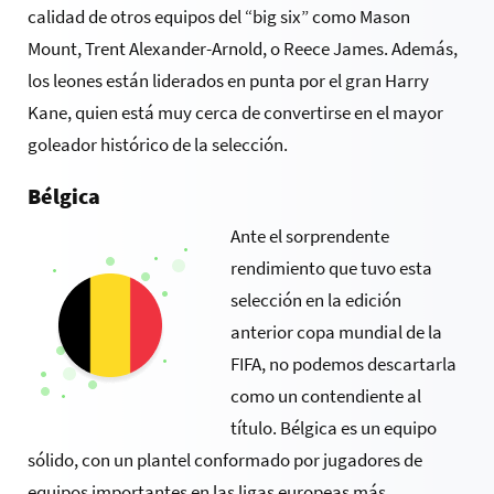
calidad de otros equipos del “big six” como Mason
Mount, Trent Alexander-Arnold, o Reece James. Además,
los leones están liderados en punta por el gran Harry
Kane, quien está muy cerca de convertirse en el mayor
goleador histórico de la selección.
Bélgica
Ante el sorprendente
rendimiento que tuvo esta
selección en la edición
anterior copa mundial de la
FIFA, no podemos descartarla
como un contendiente al
título. Bélgica es un equipo
sólido, con un plantel conformado por jugadores de
equipos importantes en las ligas europeas más