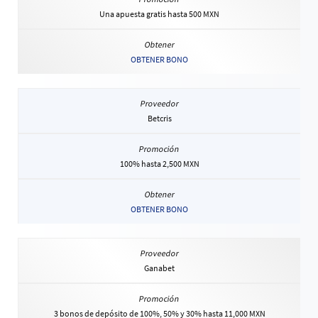
Una apuesta gratis hasta 500 MXN
OBTENER BONO
Betcris
100% hasta 2,500 MXN
OBTENER BONO
Ganabet
3 bonos de depósito de 100%, 50% y 30% hasta 11,000 MXN