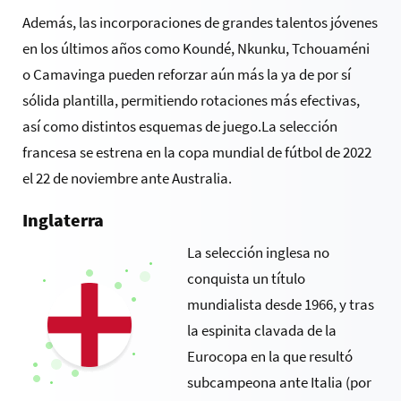
Además, las incorporaciones de grandes talentos jóvenes
en los últimos años como Koundé, Nkunku, Tchouaméni
o Camavinga pueden reforzar aún más la ya de por sí
sólida plantilla, permitiendo rotaciones más efectivas,
así como distintos esquemas de juego.La selección
francesa se estrena en la copa mundial de fútbol de 2022
el 22 de noviembre ante Australia.
Inglaterra
La selección inglesa no
conquista un título
mundialista desde 1966, y tras
la espinita clavada de la
Eurocopa en la que resultó
subcampeona ante Italia (por