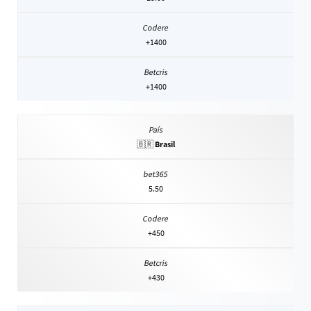
+1400
+1400
🇧🇷
Brasil
5.50
+450
+430