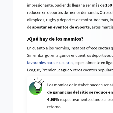
impresionante, pudiendo llegar a ser más de
150 
reducen en deportes de menor demanda. Otros dep
olímpicos, rugby y deportes de motor. Además, lo
de
apostar en eventos de eSports
, artes marc
¿Qué hay de los momios?
En cuanto a los momios, Instabet ofrece cuotas 
Sin embargo, en algunos encuentros deportivos 
favorables para el usuario
, especialmente en lig
League, Premier League y otros eventos populare
Los momios de Instabet pueden ser a
de ganancias del sitio se reduce e
4,95%
respectivamente, dando a los u
retorno.