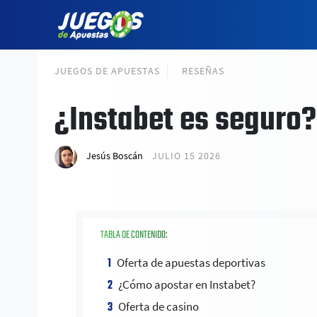
JUEGOS DE APUESTAS
RESEÑAS
¿Instabet es seguro?
Jesús Boscán
JULIO 15 2026
TABLA DE CONTENIDO:
Oferta de apuestas deportivas
¿Cómo apostar en Instabet?
Oferta de casino