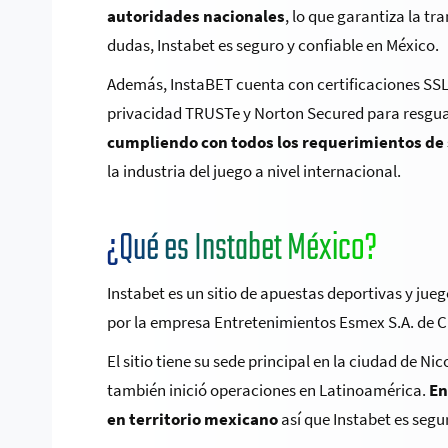
autoridades nacionales
, lo que garantiza la tr
dudas, Instabet es seguro y confiable en México.
Además, InstaBET cuenta con certificaciones SSL,
privacidad TRUSTe y Norton Secured para resguard
cumpliendo con todos los requerimientos de
la industria del juego a nivel internacional.
¿Qué es Instabet México?
Instabet es un sitio de apuestas deportivas y jue
por la empresa Entretenimientos Esmex S.A. de C
El sitio tiene su sede principal en la ciudad de Ni
también inició operaciones en Latinoamérica.
En
en territorio mexicano
así que Instabet es segu