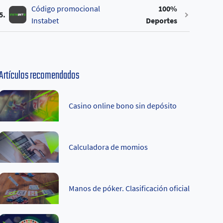
Código promocional
100%
Instabet
Deportes
Artículos recomendados
Casino online bono sin depósito
Calculadora de momios
Manos de póker. Clasificación oficial