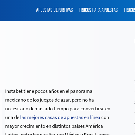
APUESTAS DEPORTIVAS
TRUCOS PARA APUESTAS
TRUCO
Instabet tiene pocos años en el panorama
mexicano de los juegos de azar, pero no ha
necesitado demasiado tiempo para convertirse en
una de
las mejores casas de apuestas en línea
con
mayor crecimiento en distintos países América
Latina, entre los que figuran México y Brasil, ¿pero