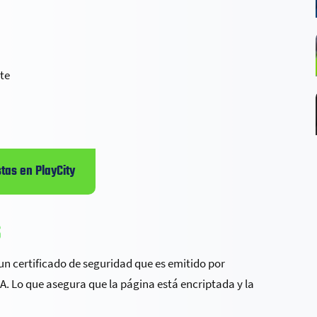
nte
tas en PlayCity
s
un certificado de seguridad que es emitido por
 Lo que asegura que la página está encriptada y la