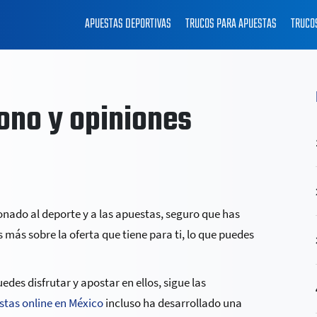
APUESTAS DEPORTIVAS
TRUCOS PARA APUESTAS
TRUCO
ono y opiniones
cionado al deporte y a las apuestas, seguro que has
más sobre la oferta que tiene para ti, lo que puedes
edes disfrutar y apostar en ellos, sigue las
stas online en México
incluso ha desarrollado una