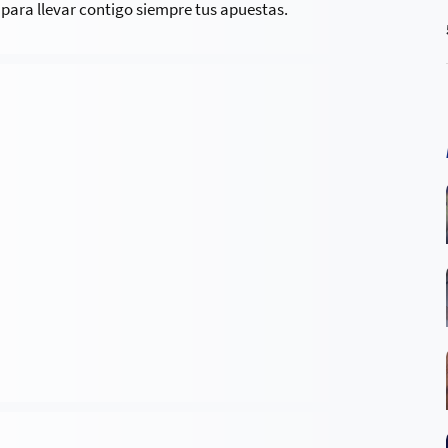
para llevar contigo siempre tus apuestas.