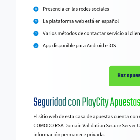
Presencia en las redes sociales
La plataforma web está en español
Varios métodos de contactar servicio al clie
App disponible para Android e iOS
Haz apues
Seguridad con PlayCity Apuesta
El sitio web de esta casa de apuestas cuenta con 
COMODO RSA Domain Validation Secure Server CA.
información permanece privada.