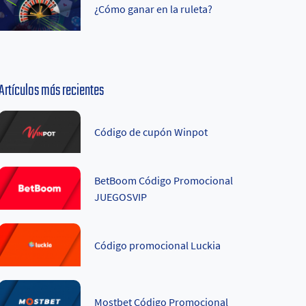
¿Cómo ganar en la ruleta?
Artículos más recientes
Código de cupón Winpot
BetBoom Código Promocional
JUEGOSVIP
Código promocional Luckia
Mostbet Código Promocional