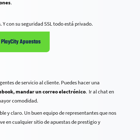
iones
.
 Y con su seguridad SSL todo está privado.
 PlayCity Apuestas
entes de servicio al cliente. Puedes hacer una
cebook, mandar un correo electrónico
. Ir al chat en
 mayor comodidad.
mable y claro. Un buen equipo de representantes que nos
e en cualquier sitio de apuestas de prestigio y