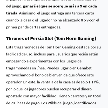
del juego,
ganará el que se acerque más a 9 en cada
tirada
. Asimismo, el juego entrega una tercera carta
cuando la casa o el jugador no ha alcanzado 8 o 9 con el
primer par de cartas entregadas.
Thrones of Persia Slot (Tom Horn Gaming)
Esta tragamonedas de Tom Horn Gaming destaca por su
facilidad de uso, incluso para usuarios que recién están
empezando a experimentar con los juegos de
tragamonedas en línea. Puedes jugarlo en Ganabet
aprovechando el bono de bienvenida que ofrece este
operador. En este, la ventaja de la casa es de solo 1.17%,
por lo que los jugadores pueden recuperar el dinero
apostado con mayor facilidad. Tiene 5 carretes y un total
de 20 líneas de pago. Los Wilds del juego, identificados