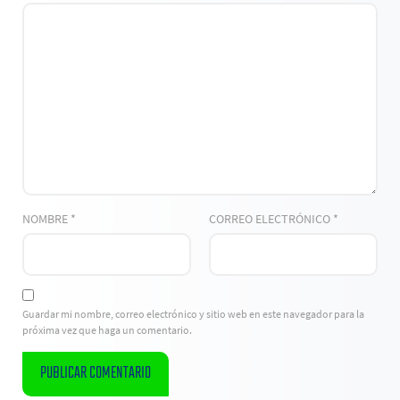
NOMBRE
*
CORREO ELECTRÓNICO
*
Guardar mi nombre, correo electrónico y sitio web en este navegador para la
próxima vez que haga un comentario.