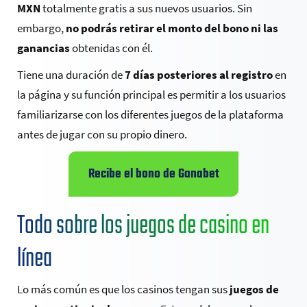
MXN
totalmente gratis a sus nuevos usuarios. Sin
embargo,
no podrás retirar el monto del bono ni las
ganancias
obtenidas con él.
Tiene una duración de
7 días posteriores al registro
en
la página y su función principal es permitir a los usuarios
familiarizarse con los diferentes juegos de la plataforma
antes de jugar con su propio dinero.
Recibe el bono de Ganabet
Todo sobre los juegos de casino en
línea
Lo más común es que los casinos tengan sus
juegos de