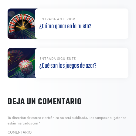
ENTRADA ANTERIOR
¿Cómo ganar en la ruleta?
ENTRADA SIGUIENTE
¿Qué son los juegos de azar?
DEJA UN COMENTARIO
Tu dirección de correo electrónico no será publicada.
Los campos obligatorios
están marcados con
*
COMENTARIO