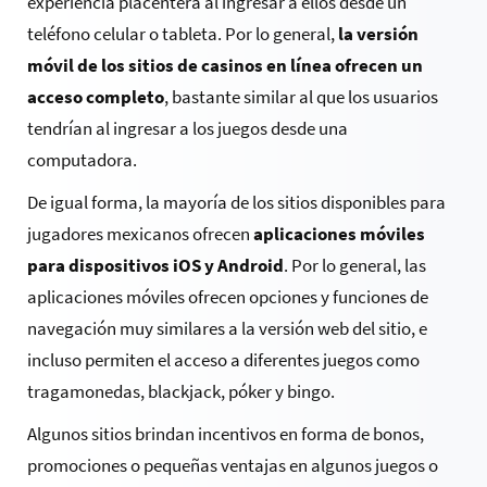
experiencia placentera al ingresar a ellos desde un
teléfono celular o tableta. Por lo general,
la versión
móvil de los sitios de casinos en línea ofrecen un
acceso completo
, bastante similar al que los usuarios
tendrían al ingresar a los juegos desde una
computadora.
De igual forma, la mayoría de los sitios disponibles para
jugadores mexicanos ofrecen
aplicaciones móviles
para dispositivos iOS y Android
. Por lo general, las
aplicaciones móviles ofrecen opciones y funciones de
navegación muy similares a la versión web del sitio, e
incluso permiten el acceso a diferentes juegos como
tragamonedas, blackjack, póker y bingo.
Algunos sitios brindan incentivos en forma de bonos,
promociones o pequeñas ventajas en algunos juegos o