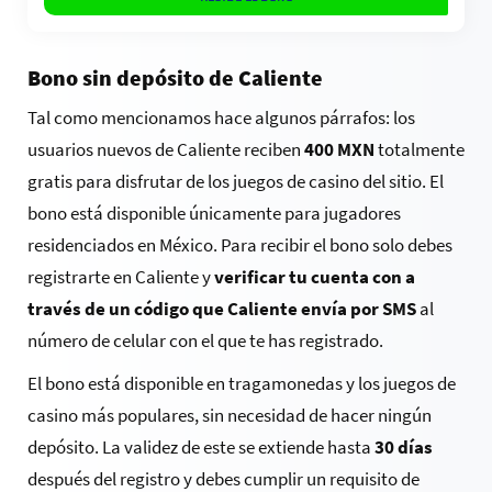
Bono sin depósito de Caliente
Tal como mencionamos hace algunos párrafos: los
usuarios nuevos de Caliente reciben
400 MXN
totalmente
gratis para disfrutar de los juegos de casino del sitio. El
bono está disponible únicamente para jugadores
residenciados en México. Para recibir el bono solo debes
registrarte en Caliente y
verificar tu cuenta con a
través de un código que Caliente envía por SMS
al
número de celular con el que te has registrado.
El bono está disponible en tragamonedas y los juegos de
casino más populares, sin necesidad de hacer ningún
depósito. La validez de este se extiende hasta
30 días
después del registro y debes cumplir un requisito de