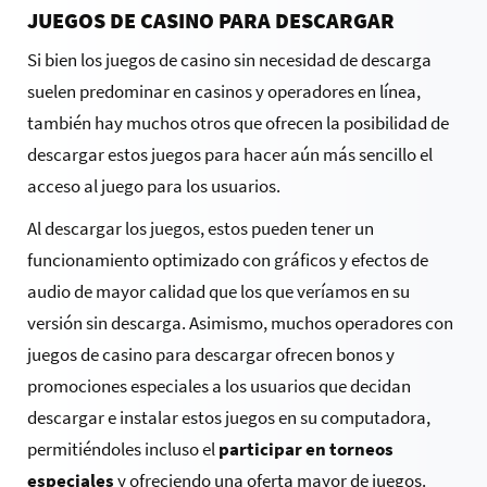
JUEGOS DE CASINO PARA DESCARGAR
Si bien los juegos de casino sin necesidad de descarga
suelen predominar en casinos y operadores en línea,
también hay muchos otros que ofrecen la posibilidad de
descargar estos juegos para hacer aún más sencillo el
acceso al juego para los usuarios.
Al descargar los juegos, estos pueden tener un
funcionamiento optimizado con gráficos y efectos de
audio de mayor calidad que los que veríamos en su
versión sin descarga. Asimismo, muchos operadores con
juegos de casino para descargar ofrecen bonos y
promociones especiales a los usuarios que decidan
descargar e instalar estos juegos en su computadora,
permitiéndoles incluso el
participar en torneos
especiales
y ofreciendo una oferta mayor de juegos.