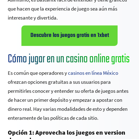
que hacen que la experiencia de juego sea aún más
interesante y divertida.
Descubre los juegos gratis en 1xbet
Cómo jugar en un casino online gratis
Es común que operadores y
casinos en línea México
ofrezcan opciones gratuitas a sus usuarios para
permitirles conocer y entender su oferta de juegos antes
de hacer un primer depósito y empezar a apostar con
dinero real. Hay varias modalidades de esto y dependen
enteramente de las políticas de cada sitio.
Opción 1: Aprovecha los juegos en version