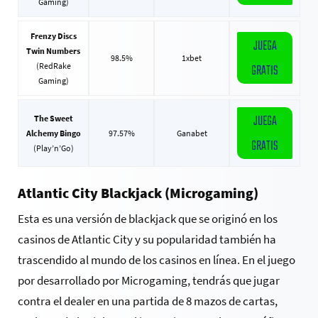
Gaming)
Frenzy Discs
JUEGA
Twin Numbers
98.5%
1xbet
(RedRake
GRATIS
Gaming)
JUEGA
The Sweet
Alchemy Bingo
97.57%
Ganabet
GRATIS
(Play’n’Go)
Atlantic City Blackjack (Microgaming)
Esta es una versión de blackjack que se originó en los
casinos de Atlantic City y su popularidad también ha
trascendido al mundo de los casinos en línea. En el juego
por desarrollado por Microgaming, tendrás que jugar
contra el dealer en una partida de 8 mazos de cartas,