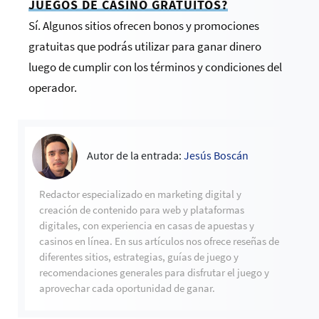
JUEGOS DE CASINO GRATUITOS?
Sí. Algunos sitios ofrecen bonos y promociones
gratuitas que podrás utilizar para ganar dinero
luego de cumplir con los términos y condiciones del
operador.
Autor de la entrada:
Jesús Boscán
Redactor especializado en marketing digital y
creación de contenido para web y plataformas
digitales, con experiencia en casas de apuestas y
casinos en línea. En sus artículos nos ofrece reseñas de
diferentes sitios, estrategias, guías de juego y
recomendaciones generales para disfrutar el juego y
aprovechar cada oportunidad de ganar.