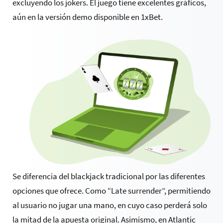
excluyendo los jokers. El juego tiene excelentes gráficos,
aún en la versión demo disponible en 1xBet.
Se diferencia del blackjack tradicional por las diferentes
opciones que ofrece. Como “Late surrender”, permitiendo
al usuario no jugar una mano, en cuyo caso perderá solo
la mitad de la apuesta original. Asimismo, en Atlantic