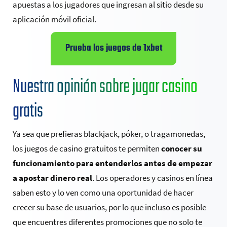
apuestas a los jugadores que ingresan al sitio desde su
aplicación móvil oficial.
Prueba los juegos de 1xbet
Nuestra opinión sobre jugar casino
gratis
Ya sea que prefieras blackjack, póker, o tragamonedas,
los juegos de casino gratuitos te permiten
conocer su
funcionamiento para entenderlos antes de empezar
a apostar dinero real
. Los operadores y casinos en línea
saben esto y lo ven como una oportunidad de hacer
crecer su base de usuarios, por lo que incluso es posible
que encuentres diferentes promociones que no solo te