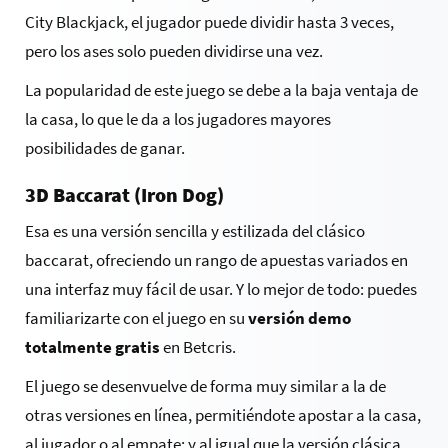
City Blackjack, el jugador puede dividir hasta 3 veces,
pero los ases solo pueden dividirse una vez.
La popularidad de este juego se debe a la baja ventaja de
la casa, lo que le da a los jugadores mayores
posibilidades de ganar.
3D Baccarat (Iron Dog)
Esa es una versión sencilla y estilizada del clásico
baccarat, ofreciendo un rango de apuestas variados en
una interfaz muy fácil de usar. Y lo mejor de todo: puedes
familiarizarte con el juego en su
versión demo
totalmente gratis
en Betcris.
El juego se desenvuelve de forma muy similar a la de
otras versiones en línea, permitiéndote apostar a la casa,
al jugador o al empate; y al igual que la versión clásica