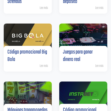
Strendus
depósito
Lee más
Lee más
Código promocional Big
Juegos para ganar
Bola
dinero real
Lee más
Lee más
Máquinas tragamonedas
Código promocional