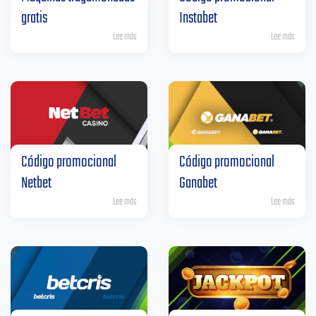
gratis
Instabet
Lee más
Lee más
Código promocional
Código promocional
Netbet
Ganabet
Lee más
Lee más