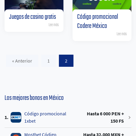
Juegos de casino gratis
Código promocional
Codere México
Lee más
Lee más
« Anterior
1
2
Los mejores bonos en México
Código promocional
Hasta 6 000 PEN +
1xbet
150 FS
Mostbet Código
Hasta 32.000 MXN +