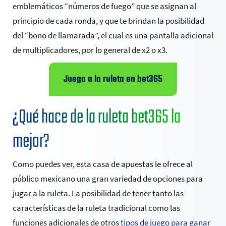
emblemáticos “números de fuego” que se asignan al
principio de cada ronda, y que te brindan la posibilidad
del “bono de llamarada”, el cual es una pantalla adicional
de multiplicadores, por lo general de x2 o x3.
Juega a la ruleta en bet365
¿Qué hace de la ruleta bet365 la
mejor?
Como puedes ver, esta casa de apuestas le ofrece al
público mexicano una gran variedad de opciones para
jugar a la ruleta. La posibilidad de tener tanto las
características de la ruleta tradicional como las
funciones adicionales de otros
tipos de juego para ganar