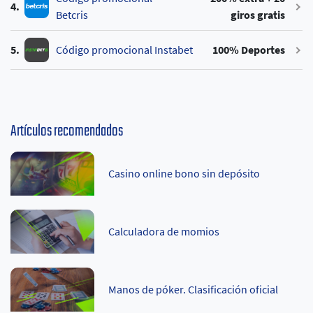
Betcris
giros gratis
Código promocional Instabet
100% Deportes
Artículos recomendados
Casino online bono sin depósito
Calculadora de momios
Manos de póker. Clasificación oficial