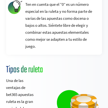
Ten en cuenta que el “0” es un número
especial en la ruleta y no forma parte de
varias de las apuestas como docena o
bajos o altos. Siéntete libre de elegir y
combinar estas apuestas elementales
como mejor se adapten a tu estilo de
juego.
Tipos de ruleta
Una de las
ventajas de
bet365 apuestas
ruleta es la gran