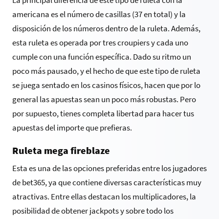
La principal diferencia de este tipo de ruleta con la
americana es el número de casillas (37 en total) y la
disposición de los números dentro de la ruleta. Además,
esta ruleta es operada por tres croupiers y cada uno
cumple con una función específica. Dado su ritmo un
poco más pausado, y el hecho de que este tipo de ruleta
se juega sentado en los casinos físicos, hacen que por lo
general las apuestas sean un poco más robustas. Pero
por supuesto, tienes completa libertad para hacer tus
apuestas del importe que prefieras.
Ruleta mega fireblaze
Esta es una de las opciones preferidas entre los jugadores
de bet365, ya que contiene diversas características muy
atractivas. Entre ellas destacan los multiplicadores, la
posibilidad de obtener jackpots y sobre todo los