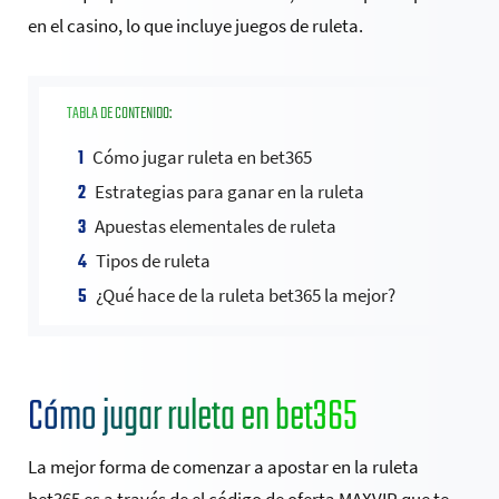
en el casino, lo que incluye juegos de ruleta.
TABLA DE CONTENIDO:
Cómo jugar ruleta en bet365
Estrategias para ganar en la ruleta
Apuestas elementales de ruleta
Tipos de ruleta
¿Qué hace de la ruleta bet365 la mejor?
Cómo jugar ruleta en bet365
La mejor forma de comenzar a apostar en la ruleta