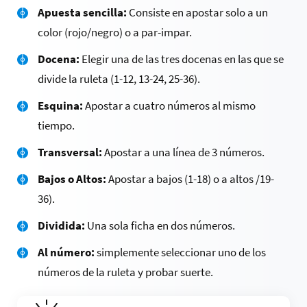
Apuesta sencilla:
Consiste en apostar solo a un
color (rojo/negro) o a par-impar.
Docena:
Elegir una de las tres docenas en las que se
divide la ruleta (1-12, 13-24, 25-36).
Esquina:
Apostar a cuatro números al mismo
tiempo.
Transversal:
Apostar a una línea de 3 números.
Bajos o Altos:
Apostar a bajos (1-18) o a altos /19-
36).
Dividida:
Una sola ficha en dos números.
Al número:
simplemente seleccionar uno de los
números de la ruleta y probar suerte.