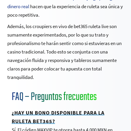
dinero real
hacen que la experiencia de ruleta sea única y
poco repetitiva.
Además, los croupiers en vivo de bet365 ruleta live son
sumamente experimentados, por lo que su trato y
profesionalismo te harán sentir como si estuvieras en un
casino tradicional. Todo esto se conjunta con una
navegación fluida y responsiva y tableros sumamente
claros para poder colocar tu apuesta con total
tranquilidad.
FAQ – Preguntas frecuentes
¿HAY UN BONO DISPONIBLE PARA LA
RULETA BET365?
Sí. El código MAXVIP te otorga hasta 4,000 MXN en