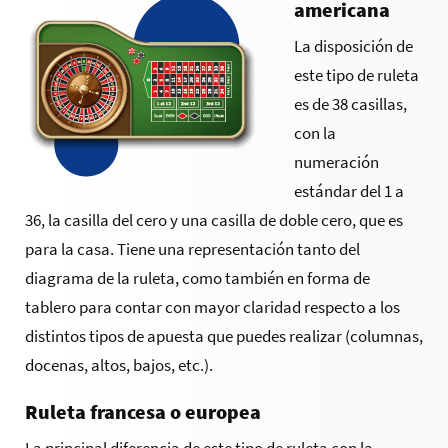
americana
La disposición de
este tipo de ruleta
es de 38 casillas,
con la
numeración
estándar del 1 a
36, la casilla del cero y una casilla de doble cero, que es
para la casa. Tiene una representación tanto del
diagrama de la ruleta, como también en forma de
tablero para contar con mayor claridad respecto a los
distintos tipos de apuesta que puedes realizar (columnas,
docenas, altos, bajos, etc.).
Ruleta francesa o europea