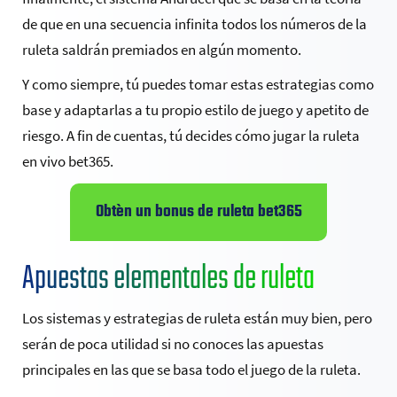
de que en una secuencia infinita todos los números de la
ruleta saldrán premiados en algún momento.
Y como siempre, tú puedes tomar estas estrategias como
base y adaptarlas a tu propio estilo de juego y apetito de
riesgo. A fin de cuentas, tú decides cómo jugar la ruleta
en vivo bet365.
Obtèn un bonus de ruleta bet365
Apuestas elementales de ruleta
Los sistemas y estrategias de ruleta están muy bien, pero
serán de poca utilidad si no conoces las apuestas
principales en las que se basa todo el juego de la ruleta.