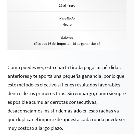
16 al negro
Negro
(Recibes 16 del importe + 16 de ganancia) +2
Como puedes ver, esta cuarta tirada paga las pérdidas
anteriores y te aporta una pequeña ganancia, por lo que
este método es efectivo si tienes resultados favorables
dentro de tus primeros tiros. Sin embargo, como siempre
es posible acumular derrotas consecutivas,
desaconsejamos insistir demasiado en esas rachas ya
que duplicar el importe de apuesta cada ronda puede ser
muy costoso a largo plazo.