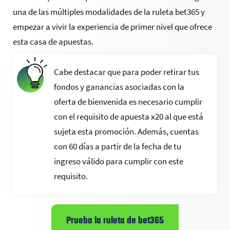
una de las múltiples modalidades de la ruleta bet365 y
empezar a vivir la experiencia de primer nivel que ofrece
esta casa de apuestas.
Cabe destacar que para poder retirar tus
fondos y ganancias asociadas con la
oferta de bienvenida es necesario cumplir
con el requisito de apuesta x20 al que está
sujeta esta promoción. Además, cuentas
con 60 días a partir de la fecha de tu
ingreso válido para cumplir con este
requisito.
Prueba la ruleta de bet365