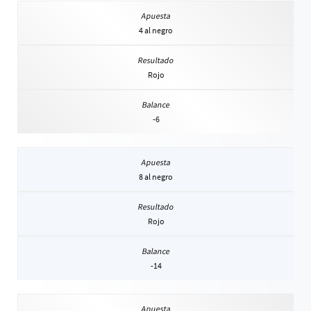
4 al negro
Rojo
-6
8 al negro
Rojo
-14