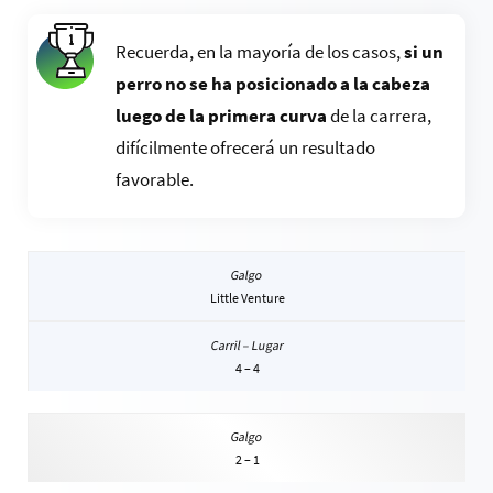
Recuerda, en la mayoría de los casos,
si un
perro no se ha posicionado a la cabeza
luego de la primera curva
de la carrera,
difícilmente ofrecerá un resultado
favorable.
Little Venture
4 – 4
2 – 1