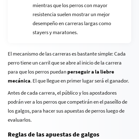
mientras que los perros con mayor
resistencia suelen mostrar un mejor
desempeño en carreras largas como
stayers y maratones.
El mecanismo de las carreras es bastante simple: Cada
perro tiene un carril que se abre al inicio de la carrera
para que los perros puedan
perseguir a la liebre
mecánica
. El que llegue en primer lugar será el ganador.
Antes de cada carrera, el público y los apostadores
podrán ver a los perros que competirán en el paseíllo de
los galgos, para hacer sus apuestas de perros luego de
evaluarlos.
Reglas de las apuestas de galgos