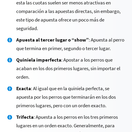
esta las cuotas suelen ser menos atractivas en
comparación a las apuestas directas, sin embargo,
este tipo de apuesta ofrece un poco más de
seguridad.
Apuesta al tercer lugar o “show”
: Apuesta al perro
que termina en primer, segundo o tercer lugar.
Quiniela imperfecta
: Apostar a los perros que
acaban en los dos primeros lugares, sin importar el
orden.
Exacta
: Al igual que en la quiniela perfecta, se
apuesta por los perros que terminarán en los dos
primeros lugares, pero con un orden exacto.
Trifecta
: Apuesta a los perros en los tres primeros
lugares en un orden exacto. Generalmente, para