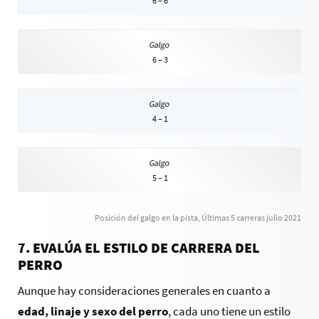
6 – 6
6 – 3
4 – 1
5 – 1
Posición del galgo en la pista, Últimas 5 carreras julio 2021
7. EVALÚA EL ESTILO DE CARRERA DEL
PERRO
Aunque hay consideraciones generales en cuanto a
edad, linaje y sexo del perro
, cada uno tiene un estilo