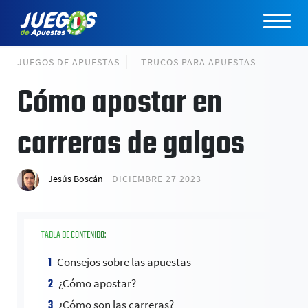
JUEGOS DE APUESTAS
TRUCOS PARA APUESTAS
Cómo apostar en
carreras de galgos
Jesús Boscán
DICIEMBRE 27 2023
TABLA DE CONTENIDO:
Consejos sobre las apuestas
¿Cómo apostar?
¿Cómo son las carreras?