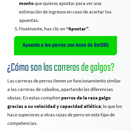
monto
que quieres apostar para ver una
estimación de ingresos en caso de acertar tus
apuestas.
Finalmente, haz clic en
“Apostar”
.
Apuesta a los perros con bono de Bet365
¿Cómo son las carreras de galgos?
Las carreras de perros tienen un funcionamiento similar
a las carreras de caballos, apartando las diferencias
obvias. En estas compiten
perros de la raza galgo
gracias a su velocidad y capacidad atlética
; lo que los
hace superiores a otras razas de perro en este tipo de
competencias.