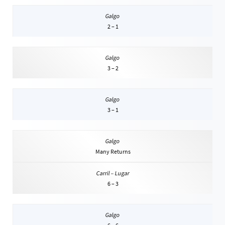
2 – 1
3 – 2
3 – 1
Many Returns
6 – 3