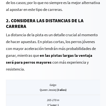
de los casos; por lo que no siempre es la mejor alternativa
al apostar en este tipo de carreras.
2. CONSIDERA LAS DISTANCIAS DE LA
CARRERA
La distancia de la pista es un detalle crucial al momento
de hacer apuestas. En pistas cortas, los perros jóvenes
con mayor aceleración tendrán más probabilidades de
ganar, mientras que
en las pistas largas la ventaja
será para perros mayores
con más experiencia y
resistencia.
Queen Jessiej
(3 años)
1° lugar: 1