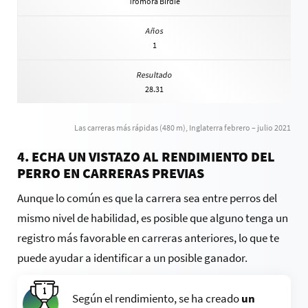
Tromora Birdie
1
28.31
Las carreras más rápidas (480 m), Inglaterra febrero – julio 2021
4. ECHA UN VISTAZO AL RENDIMIENTO DEL
PERRO EN CARRERAS PREVIAS
Aunque lo común es que la carrera sea entre perros del
mismo nivel de habilidad, es posible que alguno tenga un
registro más favorable en carreras anteriores, lo que te
puede ayudar a identificar a un posible ganador.
Según el rendimiento, se ha creado
un