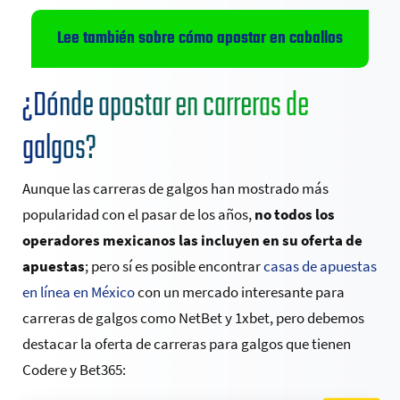
Lee también sobre cómo apostar en caballos
¿Dónde apostar en carreras de
galgos?
Aunque las carreras de galgos han mostrado más
popularidad con el pasar de los años,
no todos los
operadores mexicanos las incluyen en su oferta de
apuestas
; pero sí es posible encontrar
casas de apuestas
en línea en México
con un mercado interesante para
carreras de galgos como NetBet y 1xbet, pero debemos
destacar la oferta de carreras para galgos que tienen
Codere y Bet365: