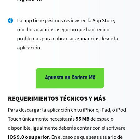
La app tiene pésimos reviews en la App Store,
muchos usuarios aseguran que han tenido
problemas para cobrar sus ganancias desde la
aplicación.
Apuesta en Codere MX
REQUERIMIENTOS TÉCNICOS Y MÁS
Para descargar la aplicación en tu iPhone, iPad, o iPod
Touch únicamente necesitarás
55 MB
de espacio
disponible, igualmente deberás contar con el software
iOS 9.0 o superior
. En el caso de que seas usuario de