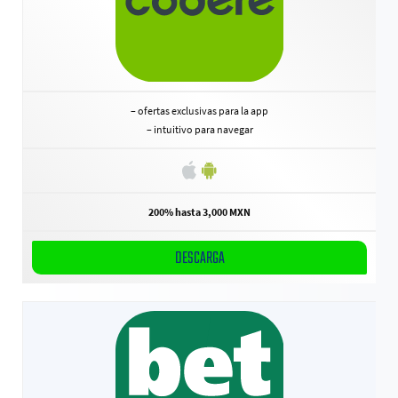
– ofertas exclusivas para la app
– intuitivo para navegar
200% hasta 3,000 MXN
DESCARGA