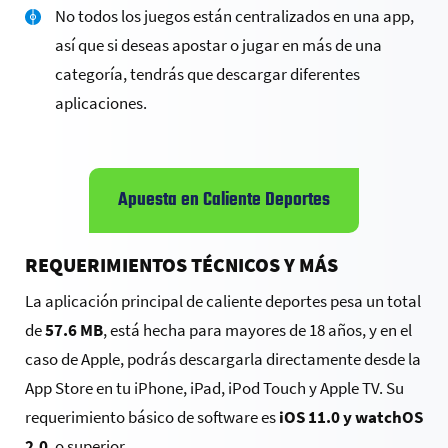
No todos los juegos están centralizados en una app,
así que si deseas apostar o jugar en más de una
categoría, tendrás que descargar diferentes
aplicaciones.
Apuesta en Caliente Deportes
REQUERIMIENTOS TÉCNICOS Y MÁS
La aplicación principal de caliente deportes pesa un total
de
57.6 MB
, está hecha para mayores de 18 años, y en el
caso de Apple, podrás descargarla directamente desde la
App Store en tu iPhone, iPad, iPod Touch y Apple TV. Su
requerimiento básico de software es
iOS 11.0 y watchOS
2.0
, o superior.