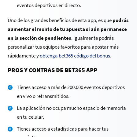
eventos deportivos en directo.
Uno de los grandes beneficios de esta app, es que
podrás
aumentar el monto de tu apuesta si aún permanece
en la sección de pendientes
. Igualmente podrás
personalizar tus equipos favoritos para apostar más
rápidamente y
obtenga bet365 código del bonus
.
PROS Y CONTRAS DE BET365 APP
Tienes acceso a más de 200.000 eventos deportivos
en vivo o retransmitidos.
La aplicación no ocupa mucho espacio de memoria
en tu celular.
Tienes acceso a estadísticas para hacer tus