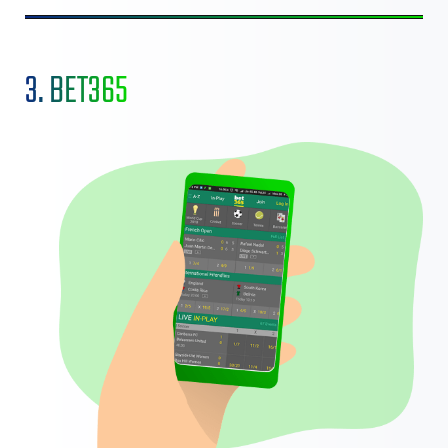
3. BET365