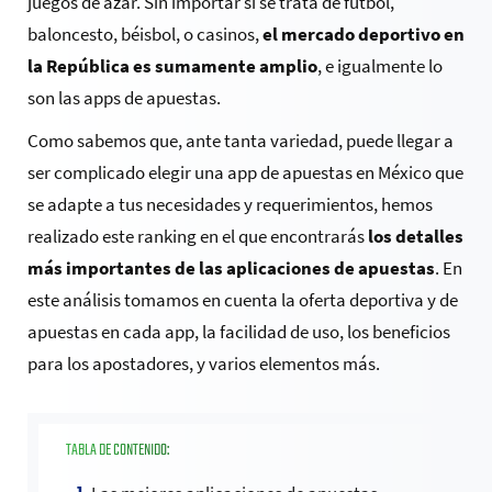
juegos de azar. Sin importar si se trata de fútbol,
baloncesto, béisbol, o casinos,
el mercado deportivo en
la República es sumamente amplio
, e igualmente lo
son las apps de apuestas.
Como sabemos que, ante tanta variedad, puede llegar a
ser complicado elegir una app de apuestas en México que
se adapte a tus necesidades y requerimientos, hemos
realizado este ranking en el que encontrarás
los detalles
más importantes de las aplicaciones de apuestas
. En
este análisis tomamos en cuenta la oferta deportiva y de
apuestas en cada app, la facilidad de uso, los beneficios
para los apostadores, y varios elementos más.
TABLA DE CONTENIDO: