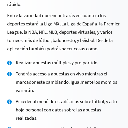
rápido.
Entre la variedad que encontrarás en cuanto a los
deportes estará la Liga MX, La Liga de España, la Premier
League, la NBA, NFL, MLB, deportes virtuales, y varios
torneos más de fútbol, baloncesto, y béisbol. Desde la
aplicación también podrás hacer cosas como:
Realizar apuestas múltiples y pre-partido.
Tendrás acceso a apuestas en vivo mientras el
marcador esté cambiando. Igualmente los momios
variarán.
Acceder al menú de estadísticas sobre fútbol, y a tu
hoja personal con datos sobre las apuestas
realizadas.