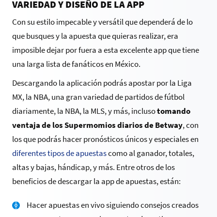
VARIEDAD Y DISEÑO DE LA APP
Con su estilo impecable y versátil que dependerá de lo
que busques y la apuesta que quieras realizar, era
imposible dejar por fuera a esta excelente app que tiene
una larga lista de fanáticos en México.
Descargando la aplicación podrás apostar por la Liga
MX, la NBA, una gran variedad de partidos de fútbol
diariamente, la NBA, la MLS, y más, incluso
tomando
ventaja de los Supermomios diarios de Betway
, con
los que podrás hacer pronósticos únicos y especiales en
diferentes tipos de apuestas
como al ganador, totales,
altas y bajas, hándicap, y más. Entre otros de los
beneficios de descargar la app de apuestas, están:
Hacer apuestas en vivo siguiendo consejos creados