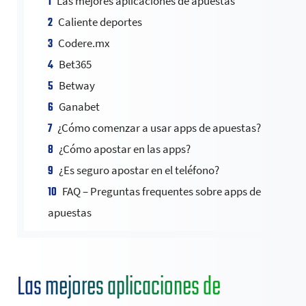
Las mejores aplicaciones de apuestas
Caliente deportes
Codere.mx
Bet365
Betway
Ganabet
¿Cómo comenzar a usar apps de apuestas?
¿Cómo apostar en las apps?
¿Es seguro apostar en el teléfono?
FAQ – Preguntas frequentes sobre apps de
apuestas
Las mejores aplicaciones de