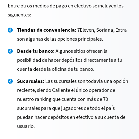
Entre otros medios de pago en efectivo se incluyen los
siguientes:
Tiendas de conveniencia:
7Eleven, Soriana, Extra
son algunas de las opciones principales.
Desde tu banco:
Algunos sitios ofrecen la
posibilidad de hacer depósitos directamente a tu
cuenta desde la oficina de tu banco.
Sucursales:
Las sucursales son todavía una opción
reciente, siendo Caliente el único operador de
nuestro ranking que cuenta con más de 70
sucursales para que jugadores de todo el país
puedan hacer depósitos en efectivo a su cuenta de
usuario.