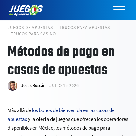
JUEGOS DE APUESTAS
TRUCOS PARA APUESTAS
TRUCOS PARA CASINO
Métodos de pago en
casas de apuestas
Jesús Boscán
JULIO 15 2026
Más allá de
los bonos de bienvenida en las casas de
apuestas
y la oferta de juegos que ofrecen los operadores
disponibles en México, los métodos de pago para