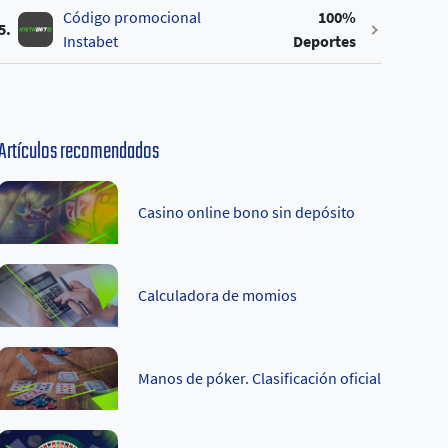
Código promocional
100%
Instabet
Deportes
Artículos recomendados
Casino online bono sin depósito
Calculadora de momios
Manos de póker. Clasificación oficial