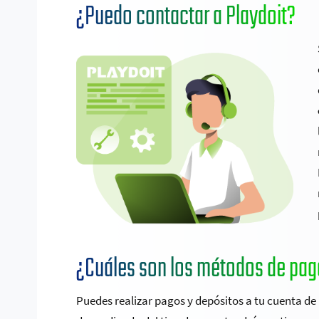
¿Puedo contactar a Playdoit?
¿Cuáles son los métodos de pa
Puedes realizar pagos y depósitos a tu cuenta de