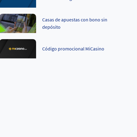
Casas de apuestas con bono sin
depósito
Código promocional MiCasino