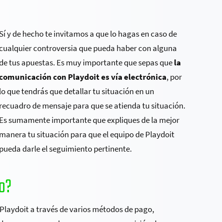
Sí y de hecho te invitamos a que lo hagas en caso de
cualquier controversia que pueda haber con alguna
de tus apuestas. Es muy importante que sepas que
la
comunicación con Playdoit es vía electrónica
, por
lo que tendrás que detallar tu situación en un
recuadro de mensaje para que se atienda tu situación.
Es sumamente importante que expliques de la mejor
manera tu situación para que el equipo de Playdoit
pueda darle el seguimiento pertinente.
go?
 Playdoit a través de varios métodos de pago,