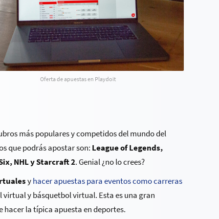
Oferta de apuestas en Playdoit
rubros más populares y competidos del mundo del
 los que podrás apostar son:
League of Legends,
ix, NHL y Starcraft 2
. Genial ¿no lo crees?
rtuales
y
hacer apuestas para eventos como carreras
ol virtual y básquetbol virtual. Esta es una gran
 hacer la típica apuesta en deportes.