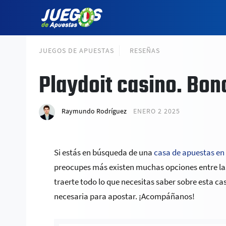
JUEGOS DE APUESTAS
RESEÑAS
Playdoit casino. Bon
Raymundo Rodríguez
ENERO 2 2025
Si estás en búsqueda de una
casa de apuestas en 
preocupes más existen muchas opciones entre las
traerte todo lo que necesitas saber sobre esta c
necesaria para apostar. ¡Acompáñanos!