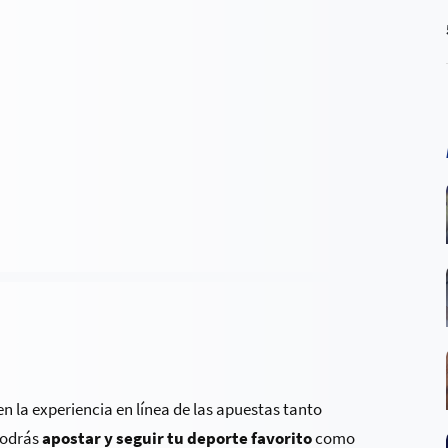
n la experiencia en línea de las apuestas tanto
podrás
apostar y seguir tu deporte favorito
como