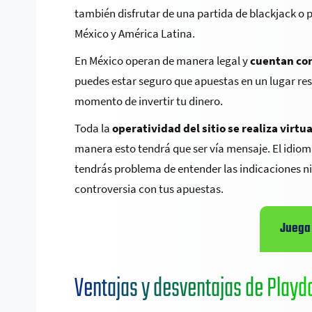
también disfrutar de una partida de blackjack o 
México y América Latina.
En México operan de manera legal y
cuentan co
puedes estar seguro que apuestas en un lugar res
momento de invertir tu dinero.
Toda la
operatividad del sitio se realiza virtua
manera esto tendrá que ser vía mensaje. El idioma
tendrás problema de entender las indicaciones n
controversia con tus apuestas.
Juega 
Ventajas y desventajas de Playdo