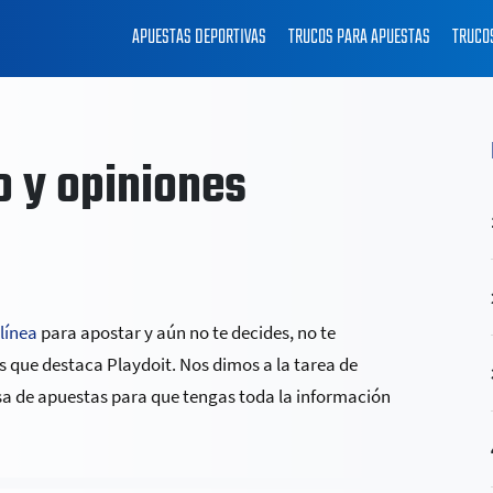
APUESTAS DEPORTIVAS
TRUCOS PARA APUESTAS
TRUCO
o y opiniones
línea
para apostar y aún no te decides, no te
 que destaca Playdoit. Nos dimos a la tarea de
asa de apuestas para que tengas toda la información