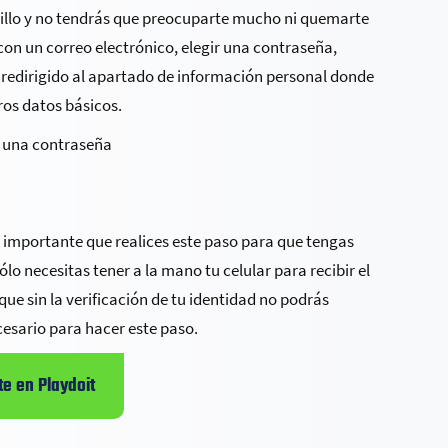
cillo y no tendrás que preocuparte mucho ni quemarte
con un correo electrónico, elegir una contraseña,
 redirigido al apartado de información personal donde
ros datos básicos.
je una contraseña
y importante que realices este paso para que tengas
lo necesitas tener a la mano tu celular para recibir el
que sin la verificación de tu identidad no podrás
cesario para hacer este paso.
te en Playdoit