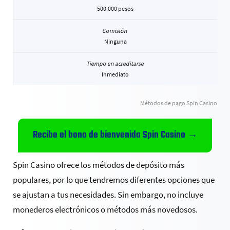
500.000 pesos
Ninguna
Inmediato
Métodos de pago Spin Casino
Recibe el bono de bienvenida Spin Casino →
Spin Casino ofrece los métodos de depósito más
populares, por lo que tendremos diferentes opciones que
se ajustan a tus necesidades. Sin embargo, no incluye
monederos electrónicos o métodos más novedosos.