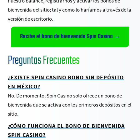
nuestro balance, registrarnos y activar los bonos de
bienvenida del sitio; tal y como lo haríamos a través de la
versión de escritorio.
Recibe el bono de bienvenida Spin Casino →
Preguntas Frecuentes
¿EXISTE SPIN CASINO BONO SIN DEPÓSITO
EN MÉXICO?
No. De momento, Spin Casino solo ofrece un bono de
bienvenida que se activa con los primeros depósitos en el
sitio.
¿CÓMO FUNCIONA EL BONO DE BIENVENIDA
SPIN CASINO?