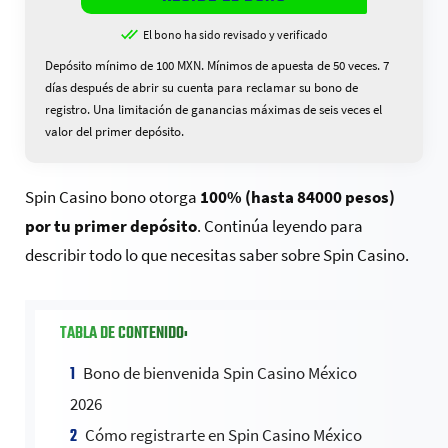
El bono ha sido revisado y verificado
Depósito mínimo de 100 MXN. Mínimos de apuesta de 50 veces. 7
días después de abrir su cuenta para reclamar su bono de
registro. Una limitación de ganancias máximas de seis veces el
valor del primer depósito.
Spin Casino bono otorga
100% (hasta 84000 pesos)
por tu primer depósito
. Continúa leyendo para
describir todo lo que necesitas saber sobre Spin Casino.
TABLA DE CONTENIDO:
Bono de bienvenida Spin Casino México
2026
Cómo registrarte en Spin Casino México