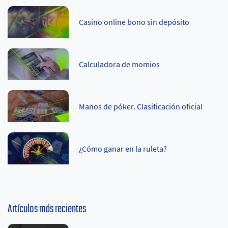
Casino online bono sin depósito
Calculadora de momios
Manos de póker. Clasificación oficial
¿Cómo ganar en la ruleta?
Artículos más recientes