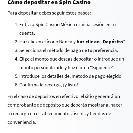
Cómo depositar en Spin Casino
Para depositar debes seguir estos pasos:
Entra a Spin Casino México e inicia sesión en tu
cuenta.
Haz clic en el ícono Banca y
haz clic en
“
Depósito
”.
Selecciona el método de pago de tu preferencia.
Elige el monto que deseas depositar o introduce un
monto personalizado y haz clic en “Siguiente”.
Introduce los detalles del método de pago elegido.
Confirma la recarga, ¡y listo!
En el caso de depósitos en efectivo, el sitio generará un
comprobante de depósito que deberás mostrar al hacer
tu recarga en establecimientos físicos y tiendas de
conveniencia.