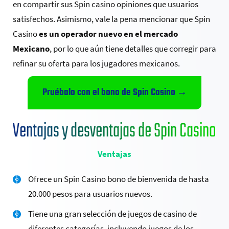
en compartir sus Spin casino opiniones que usuarios
satisfechos. Asimismo, vale la pena mencionar que Spin
Casino
es un operador nuevo en el mercado
Mexicano
, por lo que aún tiene detalles que corregir para
refinar su oferta para los jugadores mexicanos.
Pruébalo con el bono de Spin Casino
→
Ventajas y desventajas de Spin Casino
Ventajas
Ofrece un Spin Casino bono de bienvenida de hasta
20.000 pesos para usuarios nuevos.
Tiene una gran selección de juegos de casino de
diferentes categorías, incluyendo juegos de los