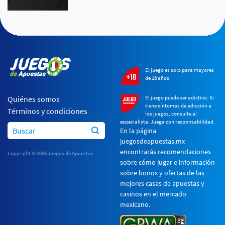
El juego es solo para mayores
de 18 años.
Quiénes somos
El juego puede ser adictivo. Si
tiene síntomas de adicción a
Términos y condiciones
los juegos, consulte al
especialista. Juega con responsabilidad.
En la página
juegosdeapuestas.mx
encontrarás recomendaciones
Copyright © 2026 Juegos de Apuestas
sobre cómo jugar e información
sobre bonos y ofertas de las
mejores casas de apuestas y
casinos en el mercado
mexicano.