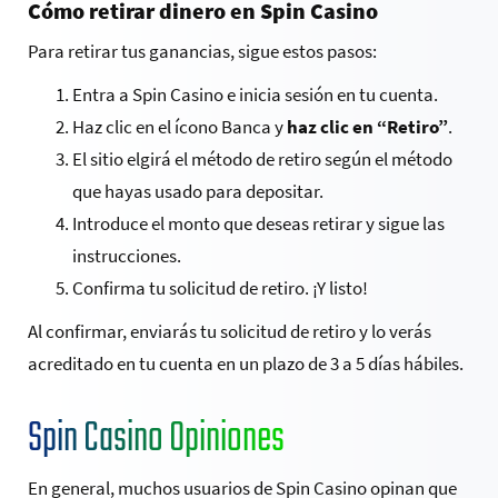
Cómo retirar dinero en Spin Casino
Para retirar tus ganancias, sigue estos pasos:
Entra a Spin Casino e inicia sesión en tu cuenta.
Haz clic en el ícono Banca y
haz clic en “Retiro”
.
El sitio elgirá el método de retiro según el método
que hayas usado para depositar.
Introduce el monto que deseas retirar y sigue las
instrucciones.
Confirma tu solicitud de retiro. ¡Y listo!
Al confirmar, enviarás tu solicitud de retiro y lo verás
acreditado en tu cuenta en un plazo de 3 a 5 días hábiles.
Spin Casino Opiniones
En general, muchos usuarios de Spin Casino opinan que