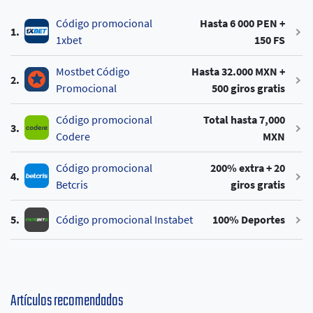
Código promocional
Hasta 6 000 PEN +
1xbet
150 FS
Mostbet Código
Hasta 32.000 MXN +
Promocional
500 giros gratis
Código promocional
Total hasta 7,000
Codere
MXN
Código promocional
200% extra + 20
Betcris
giros gratis
Código promocional Instabet
100% Deportes
Artículos recomendados