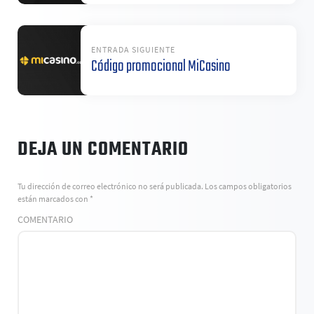
ENTRADA SIGUIENTE
Código promocional MiCasino
DEJA UN COMENTARIO
Tu dirección de correo electrónico no será publicada.
Los campos obligatorios
están marcados con
*
COMENTARIO