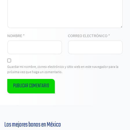
NOMBRE
*
CORREO ELECTRÓNICO
*
Guardar mi nombre, correo electrónico y sitio web en este navegador para la
próxima vez que haga un comentario.
Los mejores bonos en México