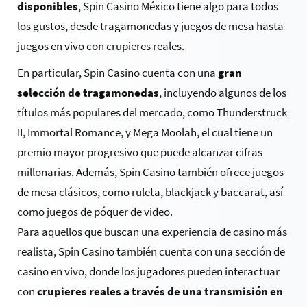
disponibles
, Spin Casino México tiene algo para todos
los gustos, desde tragamonedas y juegos de mesa hasta
juegos en vivo con crupieres reales.
En particular, Spin Casino cuenta con una
gran
selección de tragamonedas
, incluyendo algunos de los
títulos más populares del mercado, como Thunderstruck
II, Immortal Romance, y Mega Moolah, el cual tiene un
premio mayor progresivo que puede alcanzar cifras
millonarias. Además, Spin Casino también ofrece juegos
de mesa clásicos, como ruleta, blackjack y baccarat, así
como juegos de póquer de video.
Para aquellos que buscan una experiencia de casino más
realista, Spin Casino también cuenta con una sección de
casino en vivo, donde los jugadores pueden interactuar
con
crupieres reales a través de una transmisión en