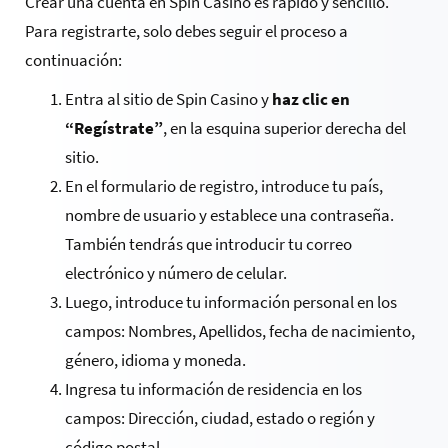
Crear una cuenta en Spin Casino es rápido y sencillo.
Para registrarte, solo debes seguir el proceso a
continuación:
Entra al sitio de Spin Casino y
haz clic en
“Regístrate”
, en la esquina superior derecha del
sitio.
En el formulario de registro, introduce tu país,
nombre de usuario y establece una contraseña.
También tendrás que introducir tu correo
electrónico y número de celular.
Luego, introduce tu información personal en los
campos: Nombres, Apellidos, fecha de nacimiento,
género, idioma y moneda.
Ingresa tu información de residencia en los
campos: Dirección, ciudad, estado o región y
código postal.