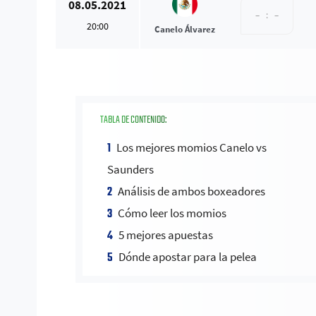
08.05.2021
– : –
20:00
Canelo Álvarez
TABLA DE CONTENIDO:
Los mejores momios Canelo vs
Saunders
Análisis de ambos boxeadores
Cómo leer los momios
5 mejores apuestas
Dónde apostar para la pelea