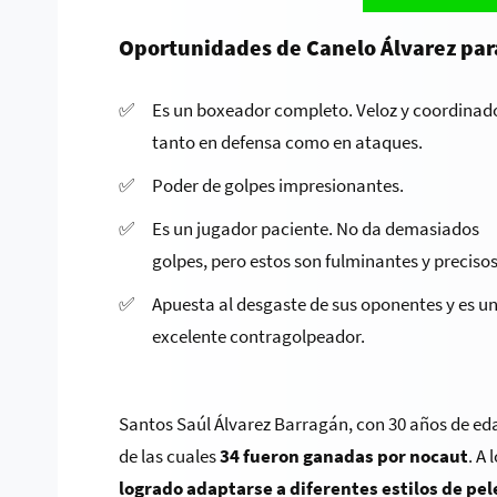
Oportunidades de Canelo Álvarez par
Es un boxeador completo. Veloz y coordinad
tanto en defensa como en ataques.
Poder de golpes impresionantes.
Es un jugador paciente. No da demasiados
golpes, pero estos son fulminantes y precisos
Apuesta al desgaste de sus oponentes y es u
excelente contragolpeador.
Santos Saúl Álvarez Barragán, con 30 años de eda
de las cuales
34 fueron ganadas por nocaut
. A
logrado adaptarse a diferentes estilos de pel