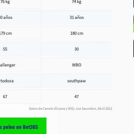
76 kg
74 kg
30 años
31 años
179 cm
180 cm
55
30
allenger
WBO
rtodoxa
southpaw
67
47
Datos de Canelo Álvarez y Billy Joe Saunders, Abril 2021
a pelea en Bet365