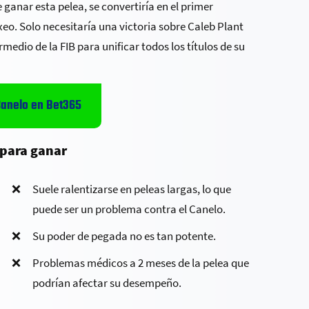
 ganar esta pelea, se convertiría en el primer
o. Solo necesitaría una victoria sobre Caleb Plant
edio de la FIB para unificar todos los títulos de su
Canelo en Bet365
 para ganar
Suele ralentizarse en peleas largas, lo que
puede ser un problema contra el Canelo.
Su poder de pegada no es tan potente.
Problemas médicos a 2 meses de la pelea que
podrían afectar su desempeño.