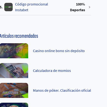
Código promocional
100%
Instabet
Deportes
Artículos recomendados
Casino online bono sin depósito
Calculadora de momios
Manos de póker. Clasificación oficial