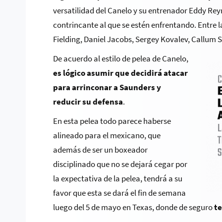
versatilidad del Canelo y su entrenador Eddy Rey
contrincante al que se estén enfrentando. Entre 
Fielding, Daniel Jacobs, Sergey Kovalev, Callum S
De acuerdo al estilo de pelea de Canelo,
es lógico asumir que decidirá atacar
para arrinconar a Saunders y
reducir su defensa
.
En esta pelea todo parece haberse
alineado para el mexicano, que
además de ser un boxeador
disciplinado que no se dejará cegar por
la expectativa de la pelea, tendrá a su
favor que esta se dará el fin de semana
luego del 5 de mayo en Texas, donde de seguro
te