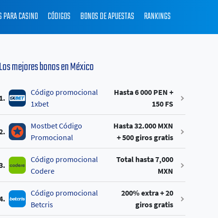
S PARA CASINO
CÓDIGOS
BONOS DE APUESTAS
RANKINGS
Los mejores bonos en México
Código promocional
Hasta 6 000 PEN +
1xbet
150 FS
Mostbet Código
Hasta 32.000 MXN
Promocional
+ 500 giros gratis
Código promocional
Total hasta 7,000
Codere
MXN
Código promocional
200% extra + 20
Betcris
giros gratis