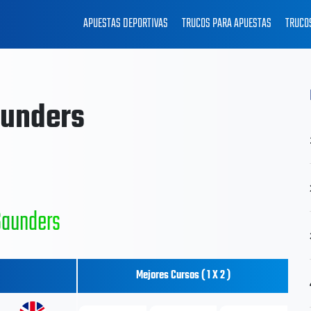
APUESTAS DEPORTIVAS
TRUCOS PARA APUESTAS
TRUCO
aunders
Saunders
Mejores Cursos ( 1 X 2 )