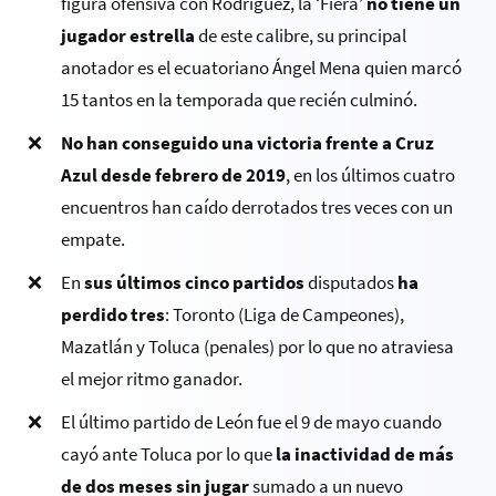
figura ofensiva con Rodríguez, la ‘Fiera’
no tiene un
jugador estrella
de este calibre, su principal
anotador es el ecuatoriano Ángel Mena quien marcó
15 tantos en la temporada que recién culminó.
No han conseguido una victoria frente a Cruz
Azul desde febrero de 2019
, en los últimos cuatro
encuentros han caído derrotados tres veces con un
empate.
En
sus últimos cinco partidos
disputados
ha
perdido tres
: Toronto (Liga de Campeones),
Mazatlán y Toluca (penales) por lo que no atraviesa
el mejor ritmo ganador.
El último partido de León fue el 9 de mayo cuando
cayó ante Toluca por lo que
la inactividad de más
de dos meses sin jugar
sumado a un nuevo