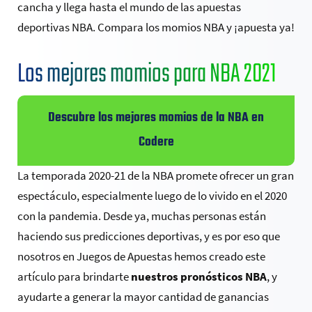
cancha y llega hasta el mundo de las apuestas
deportivas NBA. Compara los momios NBA y ¡apuesta ya!
Los mejores momios para NBA 2021
Descubre los mejores momios de la NBA en
Codere
La temporada 2020-21 de la NBA promete ofrecer un gran
espectáculo, especialmente luego de lo vivido en el 2020
con la pandemia. Desde ya, muchas personas están
haciendo sus predicciones deportivas, y es por eso que
nosotros en Juegos de Apuestas hemos creado este
artículo para brindarte
nuestros pronósticos NBA
, y
ayudarte a generar la mayor cantidad de ganancias