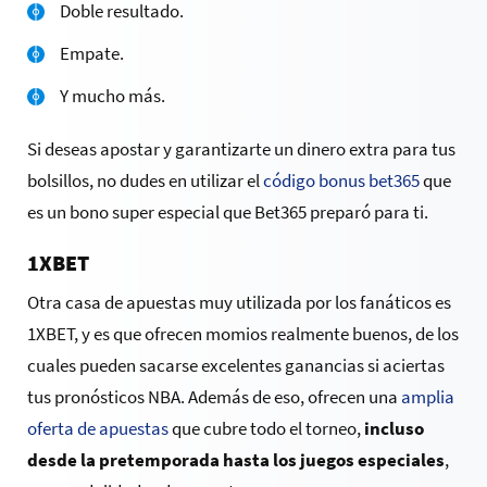
Doble resultado.
Empate.
Y mucho más.
Si deseas apostar y garantizarte un dinero extra para tus
bolsillos, no dudes en utilizar el
código bonus bet365
que
es un bono super especial que Bet365 preparó para ti.
1XBET
Otra casa de apuestas muy utilizada por los fanáticos es
1XBET, y es que ofrecen momios realmente buenos, de los
cuales pueden sacarse excelentes ganancias si aciertas
tus pronósticos NBA. Además de eso, ofrecen una
amplia
oferta de apuestas
que cubre todo el torneo,
incluso
desde la pretemporada hasta los juegos especiales
,