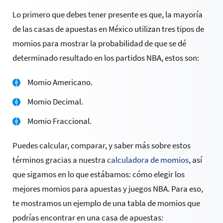
Lo primero que debes tener presente es que, la mayoría
de las casas de apuestas en México utilizan tres tipos de
momios para mostrar la probabilidad de que se dé
determinado resultado en los partidos NBA, estos son:
Momio Americano.
Momio Decimal.
Momio Fraccional.
Puedes calcular, comparar, y saber más sobre estos
términos gracias a nuestra
calculadora de momios
, así
que sigamos en lo que estábamos: cómo elegir los
mejores momios para apuestas y juegos NBA. Para eso,
te mostramos un ejemplo de una tabla de momios que
podrías encontrar en una casa de apuestas: