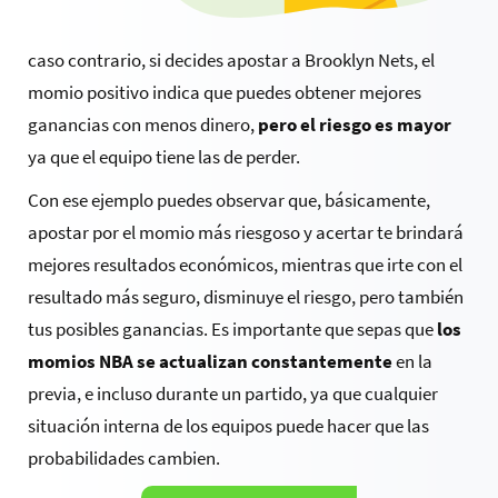
caso contrario, si decides apostar a Brooklyn Nets, el
momio positivo indica que puedes obtener mejores
ganancias con menos dinero,
pero el riesgo es mayor
ya que el equipo tiene las de perder.
Con ese ejemplo puedes observar que, básicamente,
apostar por el momio más riesgoso y acertar te brindará
mejores resultados económicos, mientras que irte con el
resultado más seguro, disminuye el riesgo, pero también
tus posibles ganancias. Es importante que sepas que
los
momios NBA se actualizan constantemente
en la
previa, e incluso durante un partido, ya que cualquier
situación interna de los equipos puede hacer que las
probabilidades cambien.