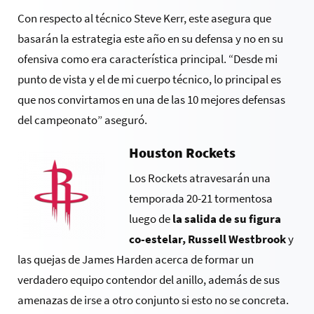
Con respecto al técnico Steve Kerr, este asegura que
basarán la estrategia este año en su defensa y no en su
ofensiva como era característica principal. “Desde mi
punto de vista y el de mi cuerpo técnico, lo principal es
que nos convirtamos en una de las 10 mejores defensas
del campeonato” aseguró.
Houston Rockets
Los Rockets atravesarán una
temporada 20-21 tormentosa
luego de
la salida de su figura
co-estelar, Russell Westbrook
y
las quejas de James Harden acerca de formar un
verdadero equipo contendor del anillo, además de sus
amenazas de irse a otro conjunto si esto no se concreta.