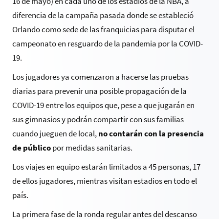
16 de mayo) en cada uno de los estadios de la NBA, a
diferencia de la campaña pasada donde se estableció
Orlando como sede de las franquicias para disputar el
campeonato en resguardo de la pandemia por la COVID-
19.
Los jugadores ya comenzaron a hacerse las pruebas
diarias para prevenir una posible propagación de la
COVID-19 entre los equipos que, pese a que jugarán en
sus gimnasios y podrán compartir con sus familias
cuando jueguen de local,
no contarán con la presencia
de público
por medidas sanitarias.
Los viajes en equipo estarán limitados a 45 personas, 17
de ellos jugadores, mientras visitan estadios en todo el
país.
La primera fase de la ronda regular antes del descanso