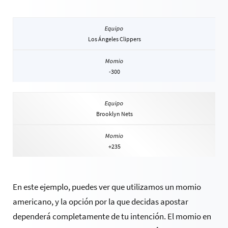
Los Ángeles Clippers
-300
Brooklyn Nets
+235
En este ejemplo, puedes ver que utilizamos un momio
americano, y la opción por la que decidas apostar
dependerá completamente de tu intención. El momio en