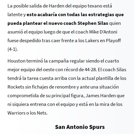
La posible salida de Harden del equipo texano está
latente y
esto acabaría con todas las estrategias que
pueda plantear el nuevo coach
Stephen Silas
quien
asumió el equipo luego de que el coach Mike D’Antoni
fuese despedido tras caer frente a los Lakers en Playoff
(4-1).
Houston terminó la campaña regular siendo el cuarto
mejor equipo del oeste con récord de 44-28. El coach Silas
tendrá la tarea cuesta arriba con la actual plantilla de los
Rockets sin fichajes de renombre y ante una situación
comprometida de su principal figura, James Harden que
ni siquiera entrena con el equipo y está en la mira de los
Warriors o los Nets.
San Antonio Spurs