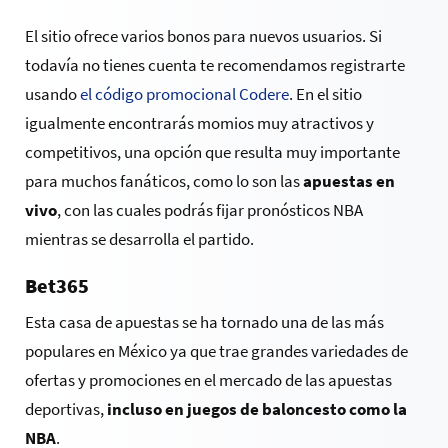
El sitio ofrece varios bonos para nuevos usuarios. Si
todavía no tienes cuenta te recomendamos registrarte
usando
el código promocional Codere
. En el sitio
igualmente encontrarás momios muy atractivos y
competitivos, una opción que resulta muy importante
para muchos fanáticos, como lo son las
apuestas en
vivo
, con las cuales podrás fijar pronósticos NBA
mientras se desarrolla el partido.
Bet365
Esta casa de apuestas se ha tornado una de las más
populares en México ya que trae grandes variedades de
ofertas y promociones en el mercado de las apuestas
deportivas,
incluso en juegos de baloncesto como la
NBA
.