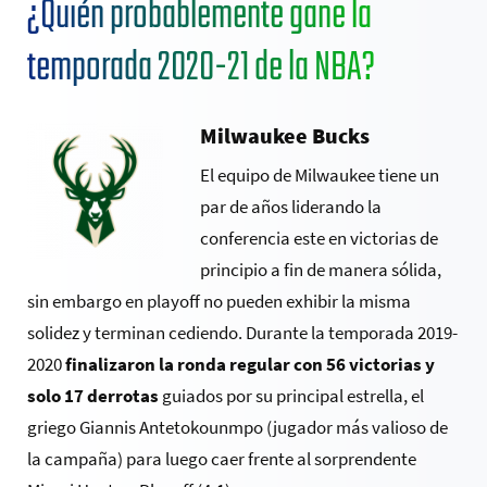
¿Quién probablemente gane la
temporada 2020-21 de la NBA?
Milwaukee Bucks
El equipo de Milwaukee tiene un
par de años liderando la
conferencia este en victorias de
principio a fin de manera sólida,
sin embargo en playoff no pueden exhibir la misma
solidez y terminan cediendo. Durante la temporada 2019-
2020
finalizaron la ronda regular con 56 victorias y
solo 17 derrotas
guiados por su principal estrella, el
griego Giannis Antetokounmpo (jugador más valioso de
la campaña) para luego caer frente al sorprendente