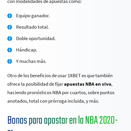
con modalidades de apuestas como:
Equipo ganador.
Resultado total.
Doble oportunidad.
Hándicap.
Y muchas más.
Otro de los beneficios de usar 1XBET es que también
ofrece la posibilidad de fijar
apuestas NBA en vivo
,
haciendo pronósticos NBA por cuartos, sobre puntos
anotados, total con prórroga incluida, y más.
Bonos para apostar en la NBA 2020-