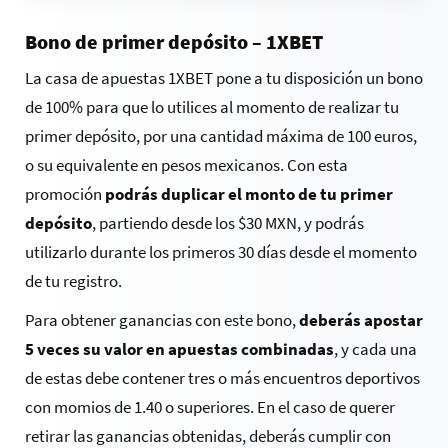
Bono de primer depósito – 1XBET
La casa de apuestas 1XBET pone a tu disposición un bono
de 100% para que lo utilices al momento de realizar tu
primer depósito, por una cantidad máxima de 100 euros,
o su equivalente en pesos mexicanos. Con esta
promoción
podrás duplicar el monto de tu primer
depósito
, partiendo desde los $30 MXN, y podrás
utilizarlo durante los primeros 30 días desde el momento
de tu registro.
Para obtener ganancias con este bono,
deberás apostar
5 veces su valor en apuestas combinadas
, y cada una
de estas debe contener tres o más encuentros deportivos
con momios de 1.40 o superiores. En el caso de querer
retirar las ganancias obtenidas, deberás cumplir con