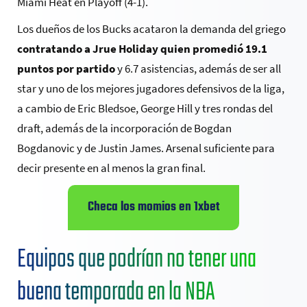
Miami Heat en Playoff (4-1).
Los dueños de los Bucks acataron la demanda del griego
contratando a Jrue Holiday quien promedió 19.1
puntos por partido
y 6.7 asistencias, además de ser all
star y uno de los mejores jugadores defensivos de la liga,
a cambio de Eric Bledsoe, George Hill y tres rondas del
draft, además de la incorporación de Bogdan
Bogdanovic y de Justin James. Arsenal suficiente para
decir presente en al menos la gran final.
Checa los momios en 1xbet
Equipos que podrían no tener una
buena temporada en la NBA