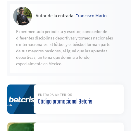
Autor de la entrada:
Francisco Marín
Experimentado periodista y escritor, conocedor de
diferentes disciplinas deportivas y torneos nacionales
e internacionales. El fútbol y el béisbol forman parte
de sus mayores pasiones, al igual que las apuestas
deportivas, un tema que domina a fondo,
especialmente en México.
ENTRADA ANTERIOR
Código promocional Betcris